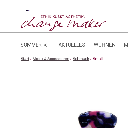
Zum
Inhalt
Small
springen
SOMMER ☀️
AKTUELLES
WOHNEN
M
Start
/
Mode & Accessoires
/
Schmuck
/ Small