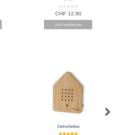
0
CHF
12.90
v
o
n
Jetzt entdecken
5
Zwitscherbox