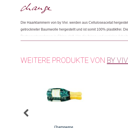
Die Haarklammern von by Vivi. werden aus Celluloseacetat hergestel
getrockneter Baumwolle hergestellt und ist somit 100% plastikfrei. Di
Partnerunternehmen in China statt. Um die fairen und sozialen Arbe
Partnerunternehmen belegen zu können, wird ein regelmässiges, una
durchgeführt und ein Zertifikat ausgestellt. Zusätzlich produziert da
Accesoires, wie Schlüsselanhänger und Armband-Karten.
WEITERE PRODUKTE VON
BY VIV
Champagne