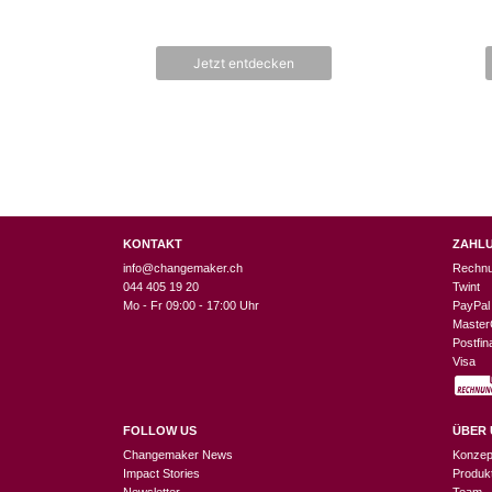
Jetzt entdecken
KONTAKT
ZAHL
info@changemaker.ch
Rechn
044 405 19 20
Twint
Mo - Fr 09:00 - 17:00 Uhr
PayPal
Master
Postfi
Visa
FOLLOW US
ÜBER 
Changemaker News
Konzep
Impact Stories
Produk