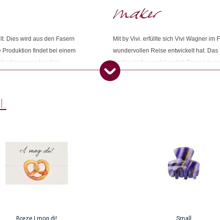
Dieses Produkt weiterempfehlen:
lt. Dies wird aus den Fasern
Mit by Vivi. erfüllte sich Vivi Wagner i
e Produktion findet bei einem
wundervollen Reise entwickelt hat. Da
itsbedingungen bei dem
Atelier sind ausschliesslich Frauen besch
bhängiges Audit vor Ort
Produkten ein Sückchen glücklicher zu 
s Unternehmen auch weitere
gelassen werden und so wird beispiels
Materialien geachtet.
I.
Breze I mog di!
Small