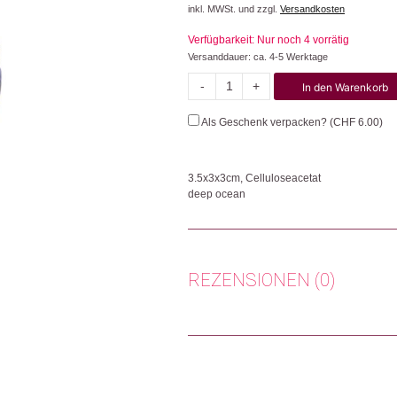
inkl. MWSt. und zzgl.
Versandkosten
Verfügbarkeit: Nur noch 4 vorrätig
Versanddauer: ca. 4-5 Werktage
-
+
In den Warenkorb
Small
Menge
Als Geschenk verpacken? (
CHF
6.00
)
3.5x3x3cm, Celluloseacetat
deep ocean
Die Haarklammer garantiert einen sicheren 
und einzigartig.
Herkunft: Deutschland
REZENSIONEN (0)
Produktion: China
Artikelnummer: 111473.12
Kategorien:
Mode & Accessoires
,
Schmuck
Es gibt noch keine Rezensionen.
Weitere Produkte shoppen, die diesem Cha
Nur angemeldete Kunden, die dieses