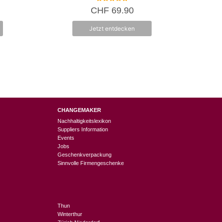
5.00
CHF
69.90
von 5
Jetzt entdecken
CHANGEMAKER
Nachhaltigkeitslexikon
Suppliers Information
Events
Jobs
Geschenkverpackung
Sinnvolle Firmengeschenke
Thun
Winterthur