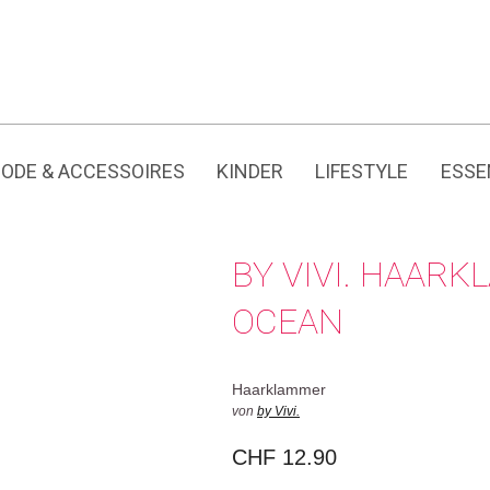
Jedes Produkt hat seine eigene Geschichte.
ODE & ACCESSOIRES
KINDER
LIFESTYLE
ESSE
BY VIVI. HAAR
OCEAN
Haarklammer
von
by Vivi.
CHF
12.90