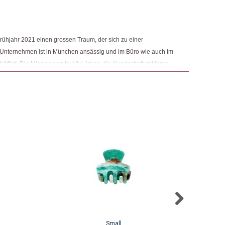
m Frühjahr 2021 einen grossen Traum, der sich zu einer
s Unternehmen ist in München ansässig und im Büro wie auch im
äftigt. Die Mission von by Vivi. ist es, die Kundschaft mit ihren
machen. Dabei soll die Umwelt jedoch nicht ausser Acht
weise bei der Produktion auf die Wahl ressourcenschonender
Small