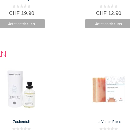
0
0
CHF
19.90
CHF
12.90
v
v
o
o
n
n
Jetzt entdecken
Jetzt entdecken
5
5
EN
Zauberduft
La Vie en Rose