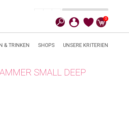
In den Warenkorb
CHF
12.90
-
+
Small
0
Menge
N & TRINKEN
SHOPS
UNSERE KRITERIEN
KLAMMER SMALL DEEP