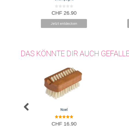
0
CHF
26.90
v
o
n
Jetzt entdecken
5
DAS KÖNNTE DIR AUCH GEFALL
Noel
5.00
CHF
16.90
von 5