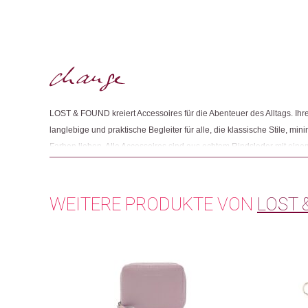
LOST & FOUND kreiert Accessoires für die Abenteuer des Alltags. Ihre
langlebige und praktische Begleiter für alle, die klassische Stile, min
Farben lieben. Alle Accessoires sind aus echtem Rindsleder mit eine
durchdachten Innenleben. Das Leder bezieht das Label bei einer lokal
Generation familiengeführt wird und von der LWG (Leather Working Grou
Zertifizierung steht für hohe Umweltstandards in der Lederproduktio
WEITERE PRODUKTE VON
LOST 
Lieferkette.