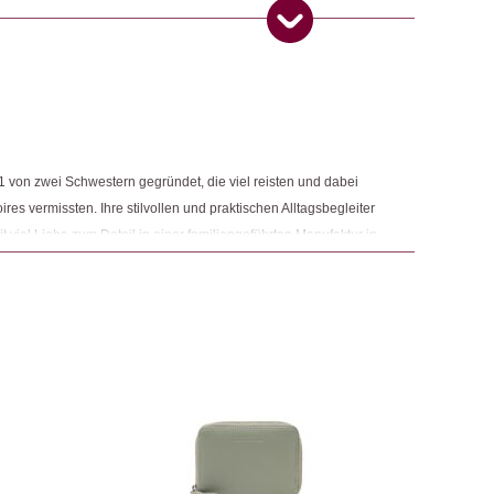
schen & Rucksäcke
,
Geldbörsen & Etuis
 Produkt gekauft haben, dürfen eine Rezension abgeben.
ngemaker Kriterium entsprechen:
on zwei Schwestern gegründet, die viel reisten und dabei
ires vermissten. Ihre stilvollen und praktischen Alltagsbegleiter
 viel Liebe zum Detail in einer familiengeführten Manufaktur in