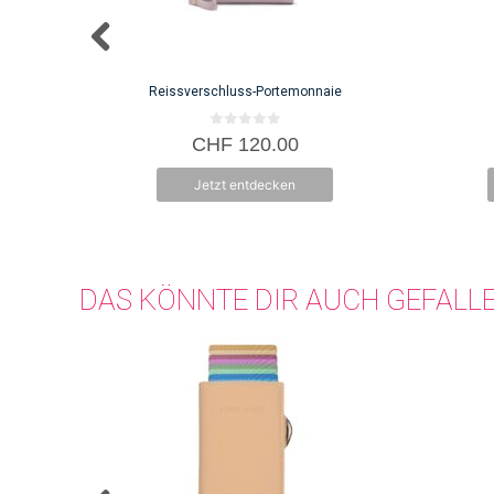
Reissverschluss-Portemonnaie
0
CHF
120.00
v
o
n
Jetzt entdecken
5
DAS KÖNNTE DIR AUCH GEFALL