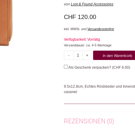
von
Lost & Found Accessoires
CHF
120.00
inkl. MWSt. und
Versandkostenfrei
Verfügbarkeit: Vorrätig
Versanddauer: ca. 4-5 Werktage
-
+
In den Warenkorb
Reissverschluss-
Portemonnaie
Als Geschenk verpacken? (
CHF
6.00
)
Menge
9.5x12.8cm, Echtes Rindsleder und Innens
caramel
Das kleine Reissverschluss-Portemonnaie bie
müssen gefaltet werden) und Kleingeld im R
übersichtlich.
REZENSIONEN (0)
Herkunft: Schweiz
Produktion: Thailand
Artikelnummer: 102920.04