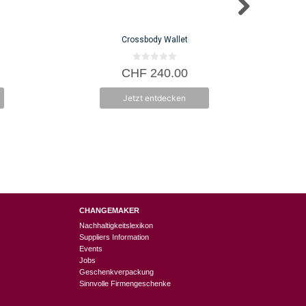
R
Crossbody Wallet
0
CHF
240.00
v
o
n
Jetzt entdecken
5
CHANGEMAKER
Nachhaltigkeitslexikon
Suppliers Information
Events
Jobs
Geschenkverpackung
Sinnvolle Firmengeschenke