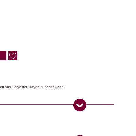
toff aus Polyester-Rayon-Mischgewebe
tet Platz für Karten (3 Schlitze auf jeder Seite), Bargeld (Noten
eissverschlussfach in der Mitte. Es ist kompakt und dennoch