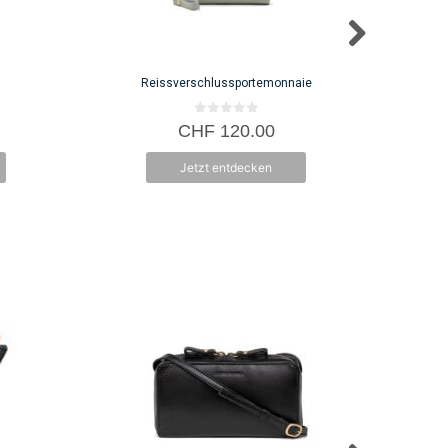
R
Reissverschlussportemonnaie
0
CHF
120.00
v
o
n
Jetzt entdecken
5