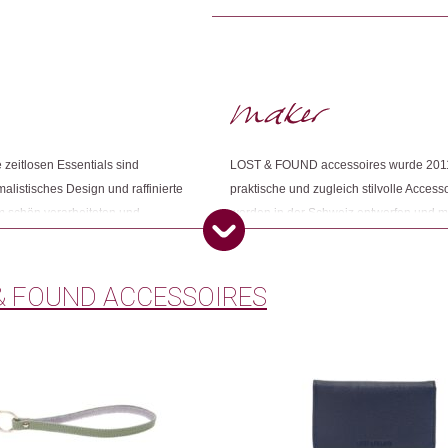
Es gibt noch keine Rezensionen.
Kategorien:
Mode & Accessoires
,
Mode
,
Ta
Nur angemeldete Kunden, die dieses
Weitere Produkte shoppen, die diesem Cha
Dieses Produkt weiterempfehlen:
 zeitlosen Essentials sind
LOST & FOUND accessoires wurde 2011 v
imalistisches Design und raffinierte
praktische und zugleich stilvolle Accesso
m schön verarbeiteten und
werden in der Schweiz entworfen und mit
en Gerberei, die bereits in der 3.
Bangkok, Thailand, von Hand gefertigt.
p) zertifiziert ist. Die
n und Transparenz innerhalb der
& FOUND ACCESSOIRES