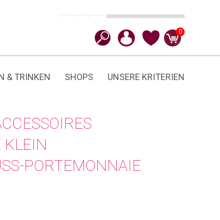
In den Warenkorb
CHF
120.00
-
+
Reissverschluss-
0
Portemonnaie
Menge
N & TRINKEN
SHOPS
UNSERE KRITERIEN
ACCESSOIRES
 KLEIN
USS-PORTEMONNAIE