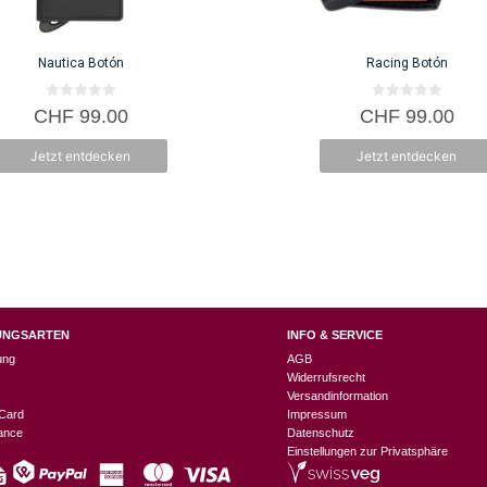
Nautica Botón
Racing Botón
0
0
CHF
99.00
CHF
99.00
v
v
o
o
n
n
Jetzt entdecken
Jetzt entdecken
5
5
UNGSARTEN
INFO & SERVICE
ung
AGB
Widerrufsrecht
Versandinformation
Card
Impressum
nance
Datenschutz
Einstellungen zur Privatsphäre