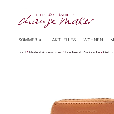
Zum
Inhalt
Reissverschluss-Portemonnaie
springen
SOMMER ☀️
AKTUELLES
WOHNEN
M
Start
/
Mode & Accessoires
/
Taschen & Rucksäcke
/
Geldbö