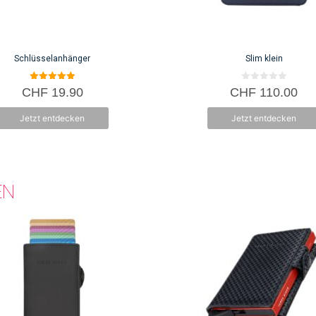
Schlüsselanhänger
Slim klein
5.00
0
CHF
19.90
CHF
110.00
von 5
v
o
n
Jetzt entdecken
Jetzt entdecken
5
EN