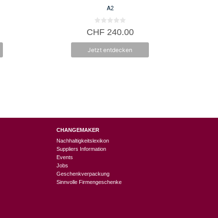
A2
0
CHF
240.00
v
o
n
Jetzt entdecken
5
CHANGEMAKER
Nachhaltigkeitslexikon
Suppliers Information
Events
Jobs
Geschenkverpackung
Sinnvolle Firmengeschenke