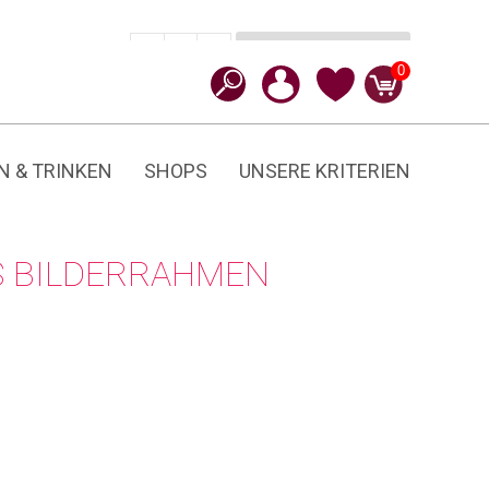
In den Warenkorb
CHF
24.90
-
+
Portrait
0
Menge
N & TRINKEN
SHOPS
UNSERE KRITERIEN
S BILDERRAHMEN