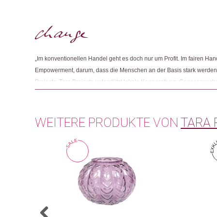
„Im konventionellen Handel geht es doch nur um Profit. Im fairen Ha
Empowerment, darum, dass die Menschen an der Basis stark werden“
Projects. Tara Projects unterstützt lokale Kooperativen, Genossens
damit diese ihre Produkte unter menschenwürdigen Bedingungen prod
dem Weltmarkt verkaufen können. Ausserdem setzt sich Tara Projects 
WEITERE PRODUKTE VON
TARA 