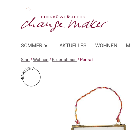
Zum
Inhalt
Portrait
springen
SOMMER ☀️
AKTUELLES
WOHNEN
M
Start
/
Wohnen
/
Bilderrahmen
/ Portrait