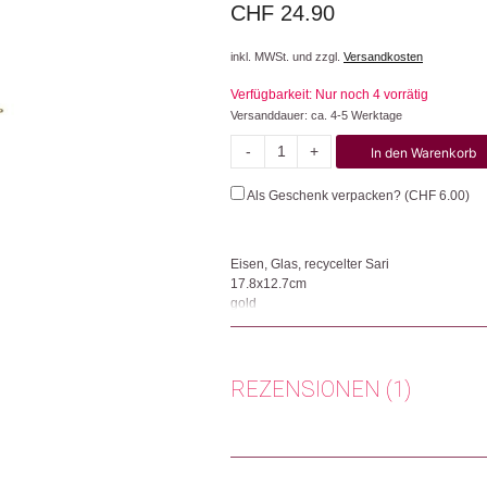
CHF
24.90
inkl. MWSt. und zzgl.
Versandkosten
Verfügbarkeit: Nur noch 4 vorrätig
Versanddauer: ca. 4-5 Werktage
-
+
In den Warenkorb
Portrait
Menge
Als Geschenk verpacken? (
CHF
6.00
)
Eisen, Glas, recycelter Sari
17.8x12.7cm
gold
Unser Produzent Tara Projects unterstützt
damit diese ihre Produkte unter menschen
Weltmarkt verkaufen können. Ausserdem setz
REZENSIONEN (1)
Herkunft: Schweiz
Produktion: Indien
Artikelnummer: 110803.01
Cinzia Stocco
(Verifizierter Käu
Kategorien:
Bilderrahmen
,
Wohnen