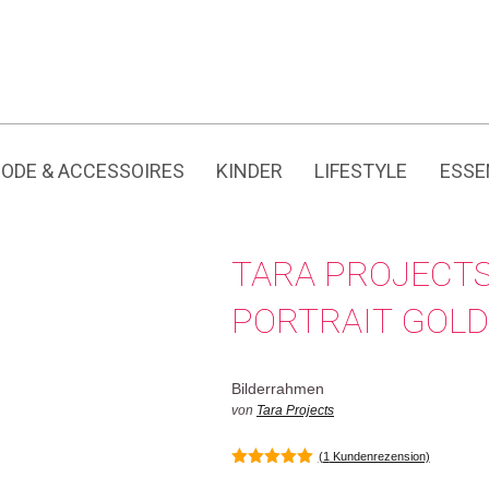
Jedes Produkt hat seine eigene Geschichte.
ODE & ACCESSOIRES
KINDER
LIFESTYLE
ESSE
TARA PROJECT
PORTRAIT GOLD
Bilderrahmen
von
Tara Projects
(
1
Kundenrezension)
5.00
von 5