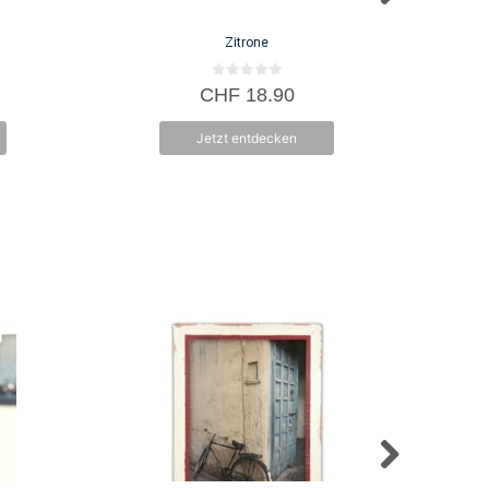
Zitrone
0
CHF
18.90
v
o
n
Jetzt entdecken
5