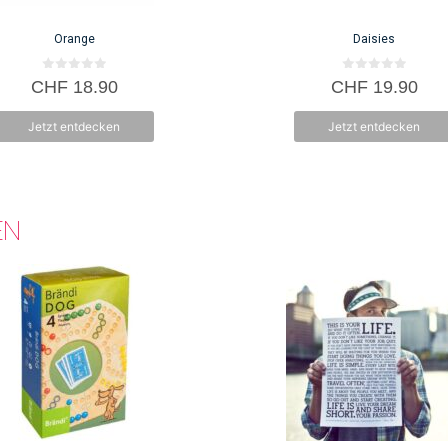
Orange
Daisies
0
0
CHF
18.90
CHF
19.90
v
v
o
o
n
n
Jetzt entdecken
Jetzt entdecken
5
5
EN