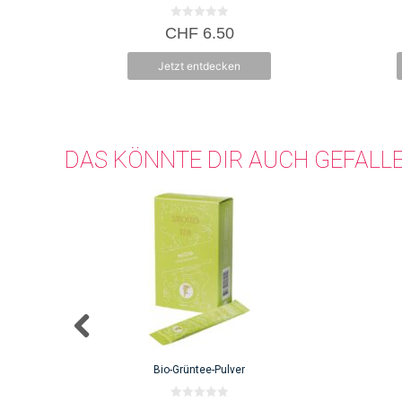
0
CHF
6.50
v
o
n
Jetzt entdecken
5
DAS KÖNNTE DIR AUCH GEFALL
Bio-Grüntee-Pulver