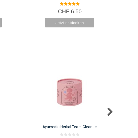
5.00
CHF
6.50
von 5
Jetzt entdecken
A
Ayurvedic Herbal Tea – Cleanse