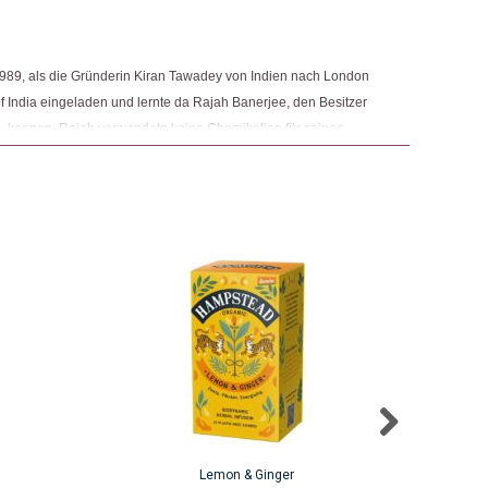
89, als die Gründerin Kiran Tawadey von Indien nach London
f India eingeladen und lernte da Rajah Banerjee, den Besitzer
g, kennen. Rajah verwendete keine Chemikalien für seinen
ne bösen Dinge“, sagte er und das stiess sofort auf
ie eine Zusammenarbeit mit Rajah begann, die Bio-Zertifizierung
uf die Suche nach Verkäufer und Käufer machte.
Lemon & Ginger