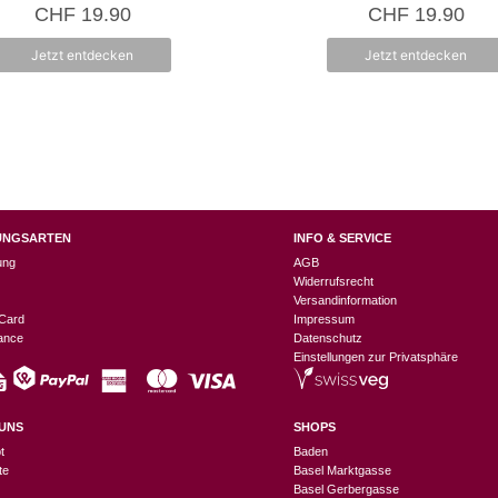
0
0
CHF
19.90
CHF
19.90
v
v
o
o
n
n
Jetzt entdecken
Jetzt entdecken
5
5
UNGSARTEN
INFO & SERVICE
ung
AGB
Widerrufsrecht
Versandinformation
Card
Impressum
nance
Datenschutz
Einstellungen zur Privatsphäre
UNS
SHOPS
t
Baden
te
Basel Marktgasse
Basel Gerbergasse