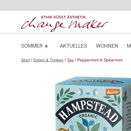
Zum
Inhalt
springen
SOMMER ☀️
AKTUELLES
WOHNEN
M
Start
/
Essen & Trinken
/
Tee
/ Peppermint & Spearmint