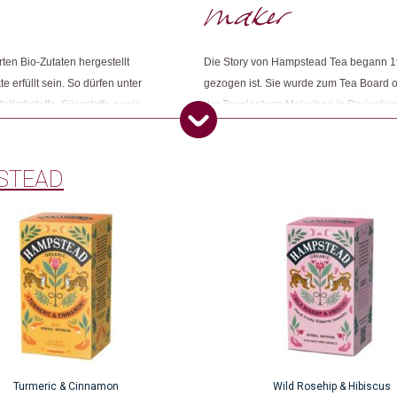
ten Bio-Zutaten hergestellt
Die Story von Hampstead Tea begann 19
 erfüllt sein. So dürfen unter
gezogen ist. Sie wurde zum Tea Board o
lfarbstoffe, Süssstoffe sowie
der Teeplantage Makaibari in Darjeelin
t seit 1995 biodynamisch
Teegarten. „In meinem Boden gibt es kei
usätzlich sind die Tees Fairtrade,
Begeisterung bei Kiran. So sehr, dass s
kompostierbar.
seiner Plantage organisierte und sich a
STEAD
Turmeric & Cinnamon
Wild Rosehip & Hibiscus