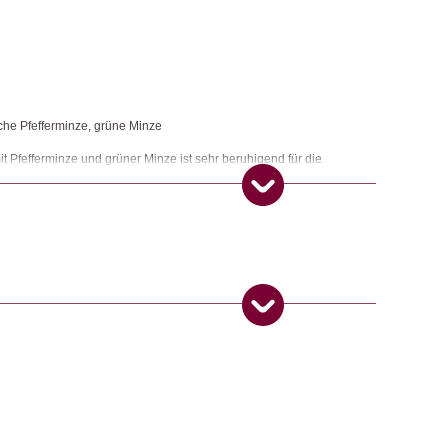
che Pfefferminze, grüne Minze
mit Pfefferminze und grüner Minze ist sehr beruhigend für die
em Essen. Hergestellt aus 100% Bio-Zutaten und in kompostierbare
ngemaker Kriterium entsprechen:
 Produkt gekauft haben, dürfen eine Rezension abgeben.