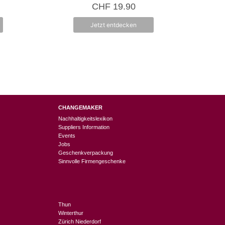
0
CHF
19.90
v
o
n
Jetzt entdecken
5
CHANGEMAKER
Nachhaltigkeitslexikon
Suppliers Information
Events
Jobs
Geschenkverpackung
Sinnvolle Firmengeschenke
Thun
Winterthur
Zürich Niederdorf