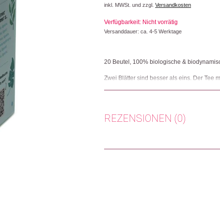
inkl. MWSt. und zzgl.
Versandkosten
Verfügbarkeit: Nicht vorrätig
Versanddauer: ca. 4-5 Werktage
20 Beutel, 100% biologische & biodynamis
Zwei Blätter sind besser als eins. Der Tee 
Verdauung, ideal für einen Schluck nach d
Beutel verpackt.
Herkunft: Grossbritannien
REZENSIONEN (0)
Produktion: Grossbritannien
Artikelnummer: 111400.03
Kategorien:
Essen & Trinken
,
Tee
Es gibt noch keine Rezensionen.
Weitere Produkte shoppen, die diesem Cha
Nur angemeldete Kunden, die dieses
Dieses Produkt weiterempfehlen: