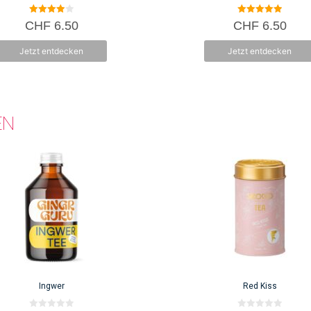
4.00
5.00
CHF
6.50
CHF
6.50
von 5
von 5
Jetzt entdecken
Jetzt entdecken
EN
Ingwer
Red Kiss