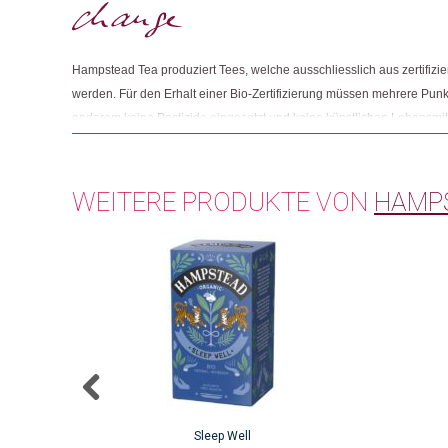
Hampstead Tea produziert Tees, welche ausschliesslich aus zertifizier
werden. Für den Erhalt einer Bio-Zertifizierung müssen mehrere Punkte
anderem keine Pestizide eingesetzt und keine künstlichen Lebensmitte
Konservierungsmittel verwendet werden. Die Makaibri Teeplantage is
zertifiziert und somit die erste biodynamische Teeplantage weltweit. Z
ein Grossteil der Verpackungen ist plastikfrei und die Teebeutel sind 
WEITERE PRODUKTE VON
HAMP
Sleep Well