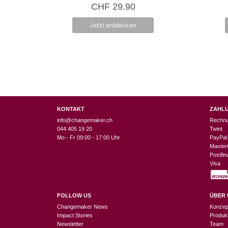
0
CHF
29.90
v
o
n
Jetzt entdecken
5
KONTAKT
ZAHL
info@changemaker.ch
Rechn
044 405 19 20
Twint
Mo - Fr 09:00 - 17:00 Uhr
PayPal
Master
Postfi
Visa
FOLLOW US
ÜBER 
Changemaker News
Konzep
Impact Stories
Produk
Newsletter
Team