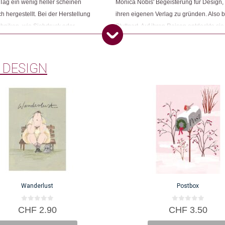
Tag ein wenig heller scheinen
Monica Nobis' Begeisterung für Design, M
h hergestellt. Bei der Herstellung
ihren eigenen Verlag zu gründen. Also b
chniken, wie Siebdruck oder
Stuttgart. Auf ihren Reisen entdeckte si
dass die Designer, ohne deren
nur kreative Designer, sondern auch be
alten.
ihren Verlag um einen Grosshandel zu e
 DESIGN
Wanderlust
Postbox
0
0
CHF
2.90
CHF
3.50
v
v
o
o
n
n