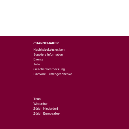
CHANGEMAKER
Nachhaltigkeitslexikon
Suppliers Information
Events
Jobs
Geschenkverpackung
Sinnvolle Firmengeschenke
Thun
Winterthur
Zürich Niederdorf
Zürich Europaallee