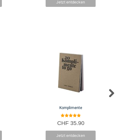
Jetzt entdecken
5
Komplimente
5.00
CHF
35.90
von 5
Jetzt entdecken