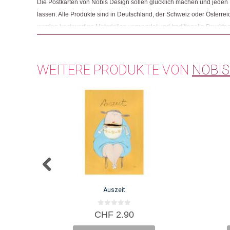
Die Postkarten von Nobis Design sollen glücklich machen und jeden 
lassen. Alle Produkte sind in Deutschland, der Schweiz oder Österreic
werden hochwertige Materialien verwendet und traditionelle Druckte
Letterpress-Verfahren, angewandt. Für Monica Nobis ist es wichtig, 
Kreativität es Nobis Design nicht geben würde, ihren fairen Anteil erh
WEITERE PRODUKTE VON
NOBIS
Auszeit
0
CHF
2.90
v
o
n