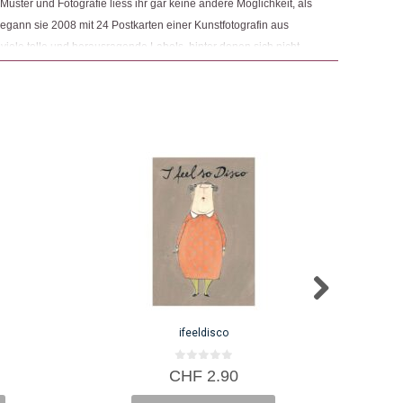
uster und Fotografie liess ihr gar keine andere Möglichkeit, als
egann sie 2008 mit 24 Postkarten einer Kunstfotografin aus
e viele tolle und herausragende Labels, hinter denen sich nicht
eindruckende Menschen verbargen, die sie dazu veranlassten,
rweitern.
ifeeldisco
0
CHF
2.90
v
o
n