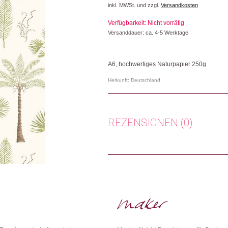
inkl. MWSt. und zzgl.
Versandkosten
Verfügbarkeit: Nicht vorrätig
Versanddauer: ca. 4-5 Werktage
A6, hochwertiges Naturpapier 250g
Herkunft: Deutschland
Produktion: Deutschland
Artikelnummer: 111256.07
Kategorien:
Lifestyle
,
Papeterie & Büro
,
Kar
REZENSIONEN (0)
Weitere Produkte shoppen, die diesem Cha
Es gibt noch keine Rezensionen.
Nur angemeldete Kunden, die dieses
Dieses Produkt weiterempfehlen: