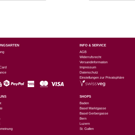
UNGSARTEN
INFO & SERVICE
ung
AGB
Widerrufsrecht
Versandinformation
Card
Impressum
nance
Datenschutz
Einstellungen zur Privatsphäre
UNS
SHOPS
t
Baden
te
Basel Marktgasse
Basel Gerbergasse
n
Bern
t
Luzern
meinung
St. Gallen