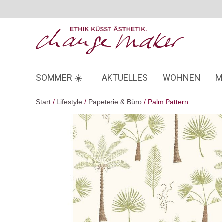
Zum
Inhalt
springen
SOMMER ☀️
AKTUELLES
WOHNEN
M
Start
/
Lifestyle
/
Papeterie & Büro
/ Palm Pattern