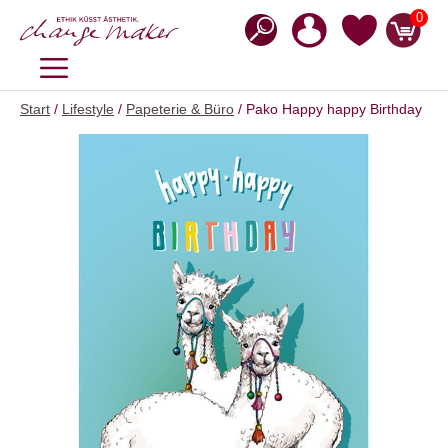
Zum
0
Inhalt
springen
MENÜ
Start
/
Lifestyle
/
Papeterie & Büro
/ Pako Happy happy Birthday