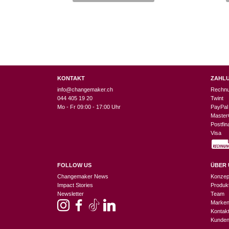
CHF 7.90
CHF 3.95.
KONTAKT
ZAHL
info@changemaker.ch
Rechn
044 405 19 20
Twint
Mo - Fr 09:00 - 17:00 Uhr
PayPal
Master
Postfi
Visa
FOLLOW US
ÜBER 
Changemaker News
Konzep
Impact Stories
Produk
Newsletter
Team
Marke
Kontak
Kunden