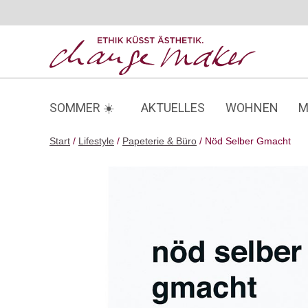
Zum
Inhalt
springen
SOMMER ☀️
AKTUELLES
WOHNEN
M
Start
/
Lifestyle
/
Papeterie & Büro
/ Nöd Selber Gmacht