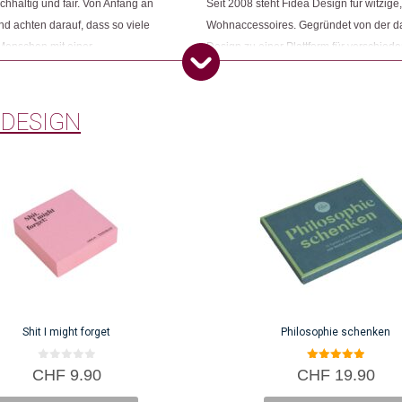
hhaltig und fair. Von Anfang an
Seit 2008 steht Fidea Design für witzig
nd achten darauf, dass so viele
Wohnaccessoires. Gegründet von der da
 Menschen mit einer
Design zu einer Plattform für verschied
volle Arbeit generieren. Neben
beschäftig das Team rund um Franziska
punkt. Anregungen,
immer mehr Produkte inhouse.
mgesetzt und weiterentwickelt.
 DESIGN
Shit I might forget
Philosophie schenken
0
5.00
CHF
9.90
CHF
19.90
v
von 5
o
n