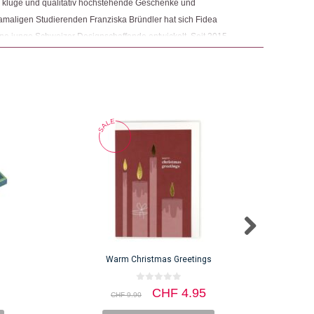
e, kluge und qualitativ hochstehende Geschenke und
maligen Studierenden Franziska Bründler hat sich Fidea
ene junge Schweizer Designschaffende entwickelt. Seit 2015
 Bründler zudem eigene Designschaffende und entwirft auch
Warm Christmas Greetings
0
Ursprünglicher
Aktueller
CHF
4.95
CHF
9.90
v
Preis
Preis
o
n