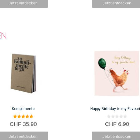
Jetzt entdecken
Jetzt entdecken
5
EN
Komplimente
Happy Birthday to my Favouri
5.00
0
CHF
35.90
CHF
6.90
von 5
v
o
n
Jetzt entdecken
Jetzt entdecken
5