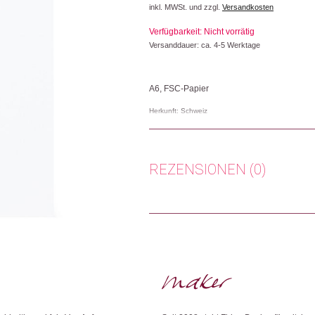
inkl. MWSt. und zzgl.
Versandkosten
Verfügbarkeit: Nicht vorrätig
Versanddauer: ca. 4-5 Werktage
A6, FSC-Papier
Herkunft: Schweiz
Produktion: Schweiz
Artikelnummer: 108219.06
Kategorien:
Karten
,
Lifestyle
,
Papeterie & B
REZENSIONEN (0)
Weitere Produkte shoppen, die diesem Cha
Es gibt noch keine Rezensionen.
Nur angemeldete Kunden, die dieses
Dieses Produkt weiterempfehlen: