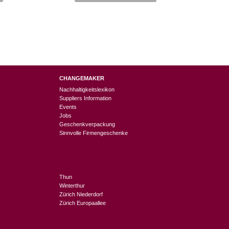
CHANGEMAKER
Nachhaltigkeitslexikon
Suppliers Information
Events
Jobs
Geschenkverpackung
Sinnvolle Firmengeschenke
Thun
Winterthur
Zürich Niederdorf
Zürich Europaallee