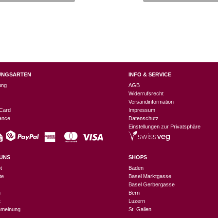
UNGSARTEN
INFO & SERVICE
ung
AGB
Widerrufsrecht
Versandinformation
Card
Impressum
nance
Datenschutz
Einstellungen zur Privatsphäre
UNS
SHOPS
t
Baden
te
Basel Marktgasse
Basel Gerbergasse
n
Bern
t
Luzern
meinung
St. Gallen