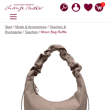
Zum
0
Inhalt
springen
MENÜ
Start
/
Mode & Accessoires
/
Taschen &
Rucksäcke
/
Taschen
/ Moon Bag Ruffle