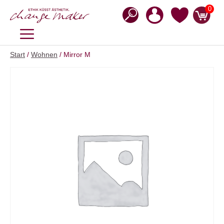
Zum
0
Inhalt
springen
MENÜ
Start
/
Wohnen
/ Mirror M