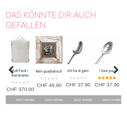
DAS KÖNNTE DIR AUCH
GEFALLEN
Roll Pack /
Ich ha di gärn
I love you
Mini quadratisch
Bananatex
0
5.00
0
CHF
37.90
CHF
37.90
CHF
49.90
v
von 5
v
0
CHF
370.00
C
o
o
v
n
n
o
5
5
n
Jetzt entdecken
Jetzt entdecken
Jetzt entdecken
Jetzt entdecke
5