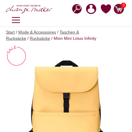
Zum
0
Inhalt
springen
MENÜ
Start
/
Mode & Accessoires
/
Taschen &
Rucksäcke
/
Rucksäcke
/ Mion Mini Lotus Infinity