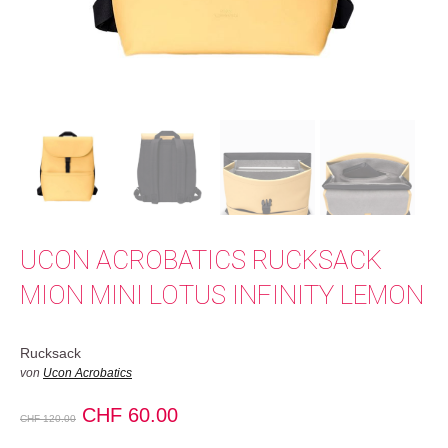
UCON ACROBATICS RUCKSACK
MION MINI LOTUS INFINITY LEMON
Rucksack
von
Ucon Acrobatics
Ursprünglicher
Aktueller
CHF
60.00
CHF
120.00
Preis
Preis