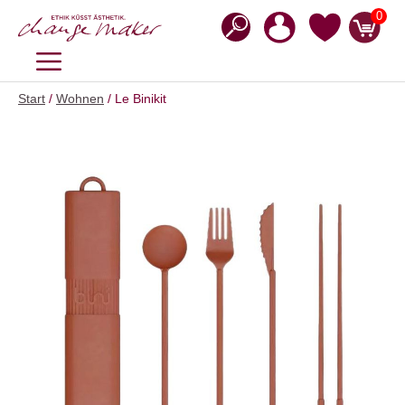
Zum
0
Inhalt
springen
MENÜ
Start
/
Wohnen
/ Le Binikit