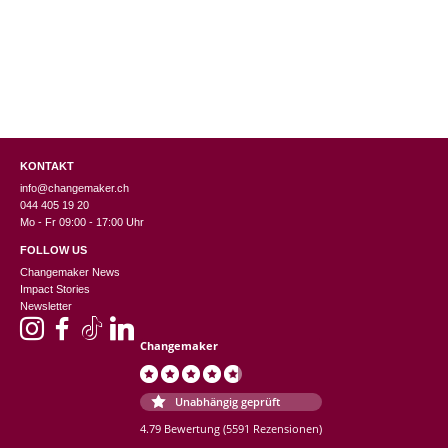
Ziel aufgegeben: ihre eigene Firma zu gründen, um einen positiven
Einfluss auf unsere Gesellschaft zu haben.
KONTAKT
info@changemaker.ch
044 405 19 20
Mo - Fr 09:00 - 17:00 Uhr
FOLLOW US
Changemaker News
Impact Stories
Newsletter
Changemaker
Unabhängig geprüft
4.79 Bewertung
(5591 Rezensionen)