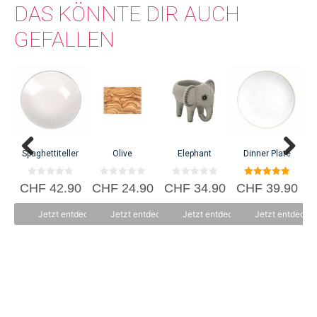
DAS KÖNNTE DIR AUCH
GEFALLEN
K
C
Spaghettiteller
Olive
Elephant
Dinner Plate
0
0
0
5.00
CHF
42.90
CHF
24.90
CHF
34.90
CHF
39.90
v
v
v
von 5
o
o
o
n
n
n
Jetzt entdecken
Jetzt entdecken
Jetzt entdecken
Jetzt entdecke
5
5
5