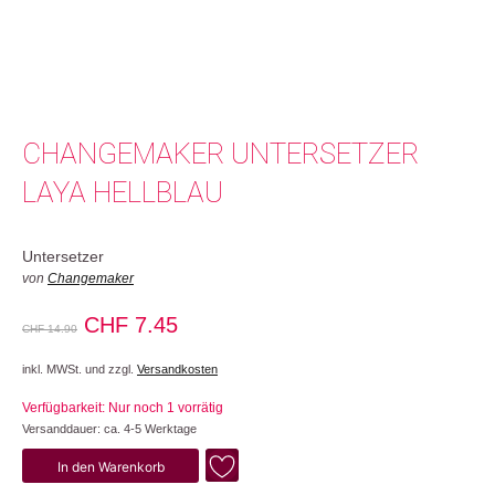
CHANGEMAKER UNTERSETZER
LAYA HELLBLAU
Untersetzer
von
Changemaker
Ursprünglicher
Aktueller
CHF
7.45
CHF
14.90
Preis
Preis
inkl. MWSt. und zzgl.
Versandkosten
war:
ist:
Verfügbarkeit: Nur noch 1 vorrätig
CHF 14.90
CHF 7.45.
Versanddauer: ca. 4-5 Werktage
Laya
In den Warenkorb
Menge