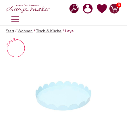
Zum
0
Inhalt
springen
MENÜ
Start
/
Wohnen
/
Tisch & Küche
/ Laya