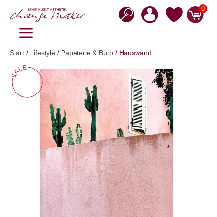
Zum
0
Inhalt
springen
MENÜ
Start
/
Lifestyle
/
Papeterie & Büro
/ Hauswand