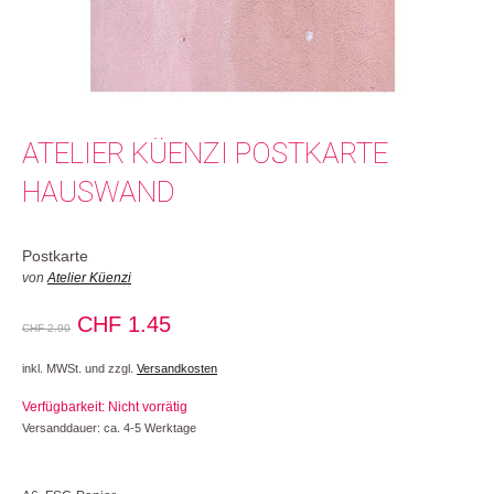
ATELIER KÜENZI POSTKARTE
HAUSWAND
Postkarte
von
Atelier Küenzi
Ursprünglicher
Aktueller
CHF
1.45
CHF
2.90
Preis
Preis
inkl. MWSt. und zzgl.
Versandkosten
war:
ist:
Verfügbarkeit: Nicht vorrätig
CHF 2.90
CHF 1.45.
Versanddauer: ca. 4-5 Werktage