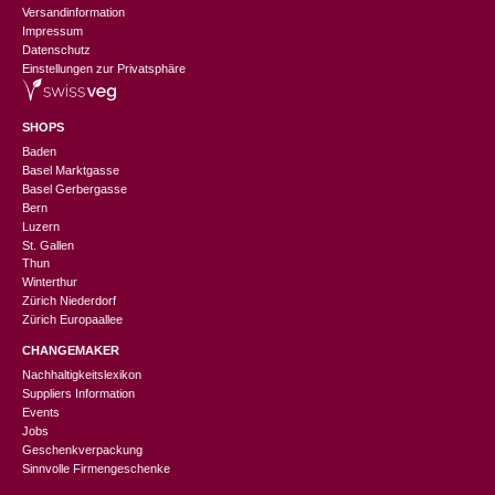
Versandinformation
Impressum
Datenschutz
Einstellungen zur Privatsphäre
SHOPS
Baden
Basel Marktgasse
Basel Gerbergasse
Bern
Luzern
St. Gallen
Thun
Winterthur
Zürich Niederdorf
Zürich Europaallee
CHANGEMAKER
Nachhaltigkeitslexikon
Suppliers Information
Events
Jobs
Geschenkverpackung
Sinnvolle Firmengeschenke