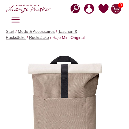
Zum
0
Inhalt
springen
MENÜ
Start
/
Mode & Accessoires
/
Taschen &
Rucksäcke
/
Rucksäcke
/ Hajo Mini Original