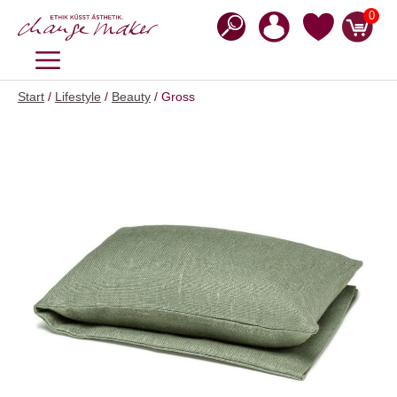
Zum
0
Inhalt
springen
MENÜ
Start
/
Lifestyle
/
Beauty
/ Gross