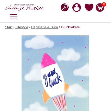
Zum
0
Inhalt
springen
MENÜ
Start
/
Lifestyle
/
Papeterie & Büro
/ Glückrakete