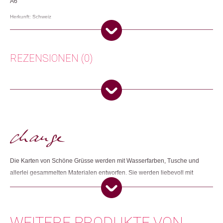
A6
Herkunft: Schweiz
Produktion: Schweiz
Artikelnummer: 106517.80
Kategorien:
Karten
,
Lifestyle
,
Papeterie & Büro
REZENSIONEN (0)
Weitere Produkte shoppen, die diesem Changemaker Kriterium
entsprechen:
Es gibt noch keine Rezensionen.
Nur angemeldete Kunden, die dieses Produkt gekauft haben,
dürfen eine Rezension abgeben.
Dieses Produkt weiterempfehlen:
Die Karten von Schöne Grüsse werden mit Wasserfarben, Tusche und
allerlei gesammelten Materialen entworfen. Sie werden liebevoll mit
auserwählten Farbkombinationen und aus hochwertigem Material
gestaltet.
WEITERE PRODUKTE VON