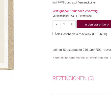
inkl. MWSt. und zzgl.
Versandkosten
war:
ist:
Verfügbarkeit: Nur noch 2 vorrätig
CHF 7.90
CHF 3.95.
Versanddauer: ca. 4-5 Werktage
-
+
In den Warenkorb
Glocke
Menge
Als Geschenk verpacken? (
CHF
6.00
)
Leinen-Strukturpapier 246 g/m² FSC, recyc
Karte mit handbemalten Illustrationen auf L
Herkunft: Schweiz
Produktion: Deutschland
Artikelnummer: 109254.07
REZENSIONEN (0)
Kategorien:
Lifestyle
,
Papeterie & Büro
,
Wei
Weitere Produkte shoppen, die diesem Cha
Es gibt noch keine Rezensionen.
Nur angemeldete Kunden, die dieses