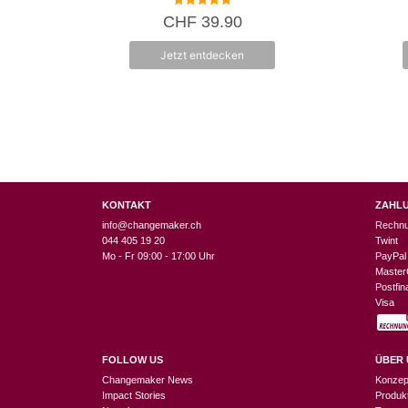
5.00
CHF
39.90
von 5
Jetzt entdecken
KONTAKT
ZAHL
info@changemaker.ch
Rechn
044 405 19 20
Twint
Mo - Fr 09:00 - 17:00 Uhr
PayPal
Master
Postfi
Visa
FOLLOW US
ÜBER 
Changemaker News
Konzep
Impact Stories
Produk