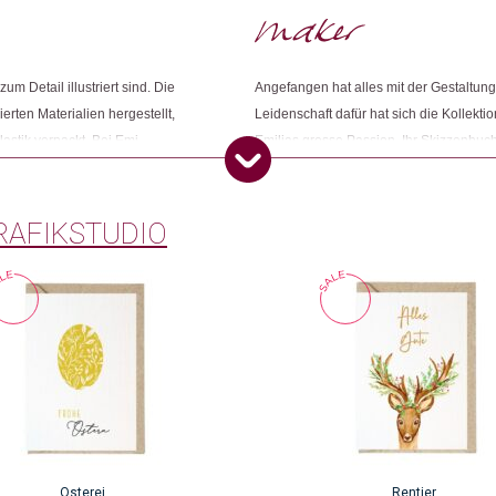
Dieses Produkt weiterempfehlen:
um Detail illustriert sind. Die
Angefangen hat alles mit der Gestaltun
rten Materialien hergestellt,
Leidenschaft dafür hat sich die Kollekti
stik verpackt. Bei Emi
Emilias grosse Passion. Ihr Skizzenbuch
d gedruckt.
inspirieren. Sie liebt es, die verschie
Karte zu schreiben und ihm damit seine
Karten mit Illustrationen, die Freude verb
RAFIKSTUDIO
Osterei
Rentier