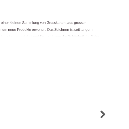
g einer kleinen Sammlung von Grusskarten, aus grosser
on um neue Produkte erweitert. Das Zeichnen ist seit langem
 hat sie immer dabei und lässt sich von der Schönheit der Natur
denen Anlässe im Leben zu feiern. Einem geliebten Menschen eine
n Tag zu versüssen! Daher kam die Idee für die Herstellung von
reiten.