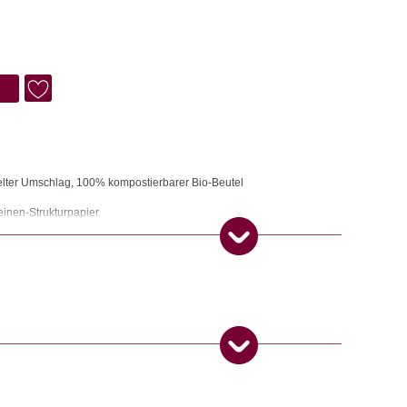
elter Umschlag, 100% kompostierbarer Bio-Beutel
einen-Strukturpapier.
hnachtsgeschenke
ngemaker Kriterium entsprechen:
 Produkt gekauft haben, dürfen eine Rezension abgeben.