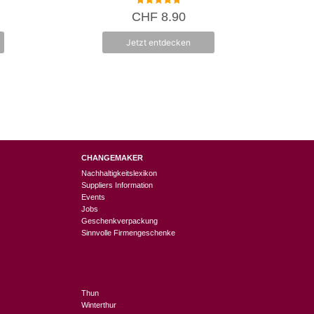
5.00
CHF
8.90
von 5
Jetzt entdecken
CHANGEMAKER
Nachhaltigkeitslexikon
Suppliers Information
Events
Jobs
Geschenkverpackung
Sinnvolle Firmengeschenke
Thun
Winterthur