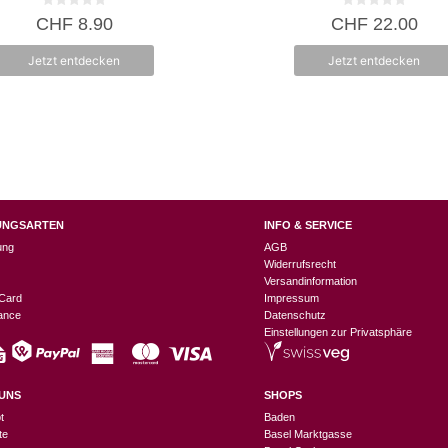
0
0
CHF
8.90
CHF
22.00
v
v
o
o
n
n
Jetzt entdecken
Jetzt entdecken
5
5
UNGSARTEN
INFO & SERVICE
ung
AGB
Widerrufsrecht
Versandinformation
Card
Impressum
nance
Datenschutz
Einstellungen zur Privatsphäre
UNS
SHOPS
t
Baden
te
Basel Marktgasse