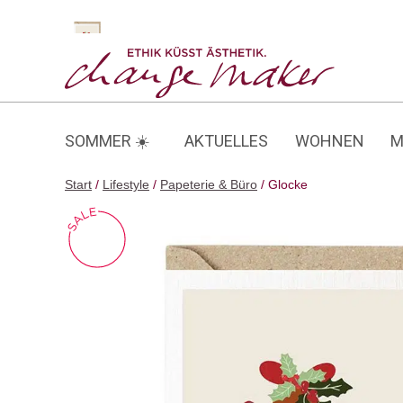
Zum
Inhalt
Glocke
springen
SOMMER ☀️
AKTUELLES
WOHNEN
M
Start
/
Lifestyle
/
Papeterie & Büro
/ Glocke