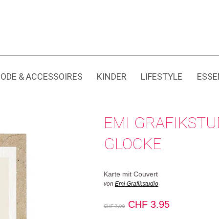
Jedes Produkt hat seine eigene Geschichte.
C
ODE & ACCESSOIRES
KINDER
LIFESTYLE
ESSE
EMI GRAFIKSTU
GLOCKE
Karte mit Couvert
von
Emi Grafikstudio
Ursprünglicher
Aktueller
CHF
3.95
CHF
7.90
Preis
Preis