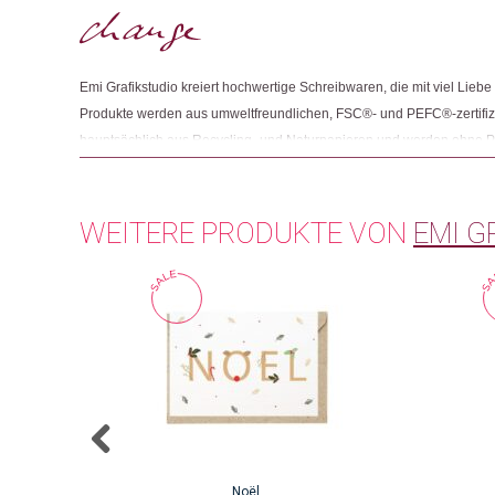
Emi Grafikstudio kreiert hochwertige Schreibwaren, die mit viel Liebe z
Produkte werden aus umweltfreundlichen, FSC®- und PEFC®-zertifizie
hauptsächlich aus Recycling- und Naturpapieren und werden ohne Pla
Grafikstudio werden den Produkten in der Schweiz und in Deutschlan
WEITERE PRODUKTE VON
EMI G
Noël