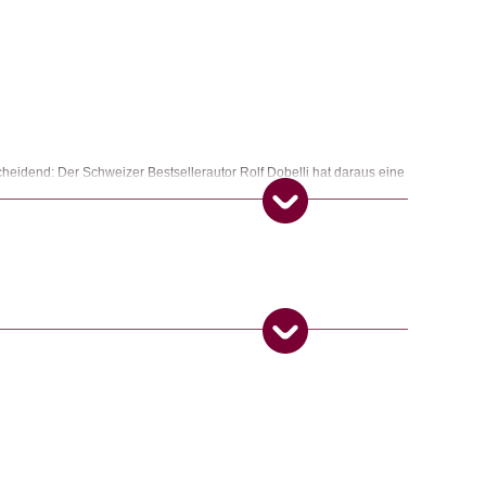
cheidend: Der Schweizer Bestsellerautor Rolf Dobelli hat daraus eine
acht und provoziert mit seinen im ?stern? veröffentlichten
 ironische Fragen zu Themen, die jeden betreffen: zu Glück, Liebe,
ter, Gott und Tod.
 Produkt gekauft haben, dürfen eine Rezension abgeben.
ngemaker Kriterium entsprechen: