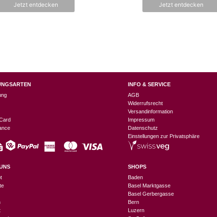
Jetzt entdecken
Jetzt entdecken
5
UNGSARTEN
INFO & SERVICE
ung
AGB
Widerrufsrecht
Versandinformation
Card
Impressum
nance
Datenschutz
Einstellungen zur Privatsphäre
UNS
SHOPS
t
Baden
te
Basel Marktgasse
Basel Gerbergasse
n
Bern
t
Luzern