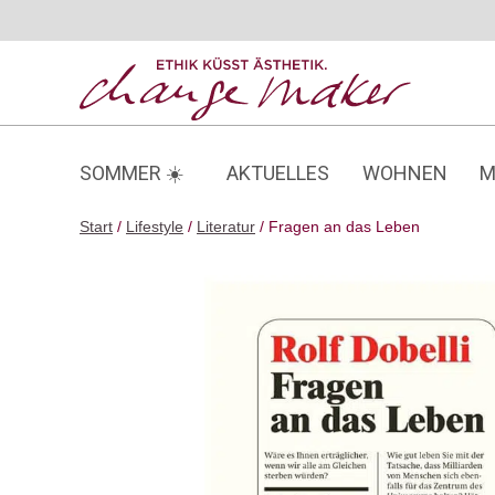
Zum
Inhalt
springen
SOMMER ☀️
AKTUELLES
WOHNEN
M
Start
/
Lifestyle
/
Literatur
/ Fragen an das Leben