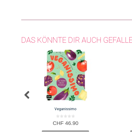
DAS KÖNNTE DIR AUCH GEFALL
Veganissimo
0
CHF
46.90
v
o
n