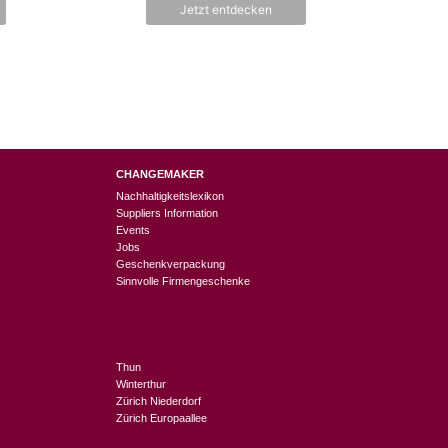
Jetzt entdecken
5
CHANGEMAKER
Nachhaltigkeitslexikon
Suppliers Information
Events
Jobs
Geschenkverpackung
Sinnvolle Firmengeschenke
Thun
Winterthur
Zürich Niederdorf
Zürich Europaallee