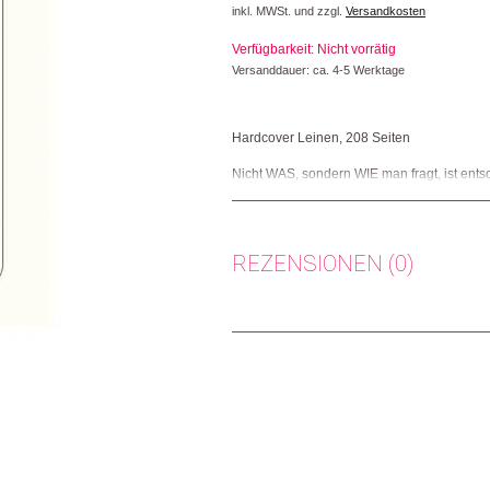
inkl. MWSt. und zzgl.
Versandkosten
Verfügbarkeit: Nicht vorrätig
Versanddauer: ca. 4-5 Werktage
Hardcover Leinen, 208 Seiten
Nicht WAS, sondern WIE man fragt, ist ents
kleine Lebenskunst der Selbstbefragung gem
Fragekolumnen zum Nachdenken. Spielerisch
Sex, sozialem Verhalten, Erfolg, Karriere, Al
REZENSIONEN (0)
Herkunft: Schweiz
Produktion: Schweiz
Artikelnummer: 103629.02
Es gibt noch keine Rezensionen.
Kategorien:
Lifestyle
,
Literatur
Nur angemeldete Kunden, die dieses
Weitere Produkte shoppen, die diesem Cha
Dieses Produkt weiterempfehlen: