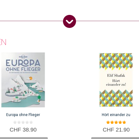
EN
Europa ohne Flieger
Hört einander zu
0
5.00
CHF
38.90
CHF
21.90
v
von 5
o
n