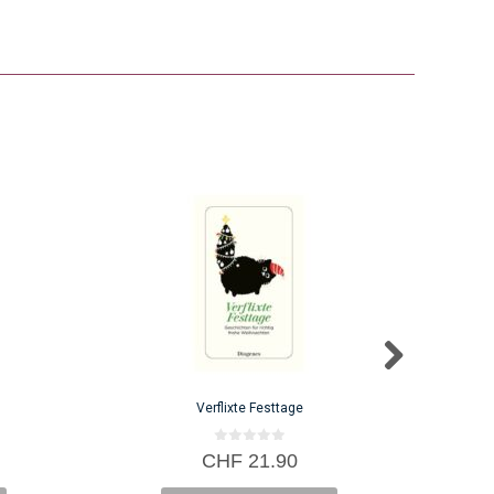
Verflixte Festtage
0
CHF
21.90
v
o
n