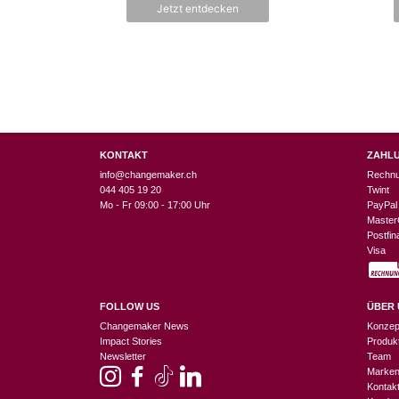
Jetzt entdecken
5
KONTAKT
ZAHL
info@changemaker.ch
Rechn
044 405 19 20
Twint
Mo - Fr 09:00 - 17:00 Uhr
PayPal
Master
Postfi
Visa
FOLLOW US
ÜBER 
Changemaker News
Konzep
Impact Stories
Produk
Newsletter
Team
Marke
Kontak