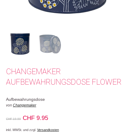
CHANGEMAKER
AUFBEWAHRUNGSDOSE FLOWER
Aufbewahrungsdose
von
Changemaker
Ursprünglicher
Aktueller
CHF
9.95
CHF
19.90
Preis
Preis
inkl. MWSt. und zzgl.
Versandkosten