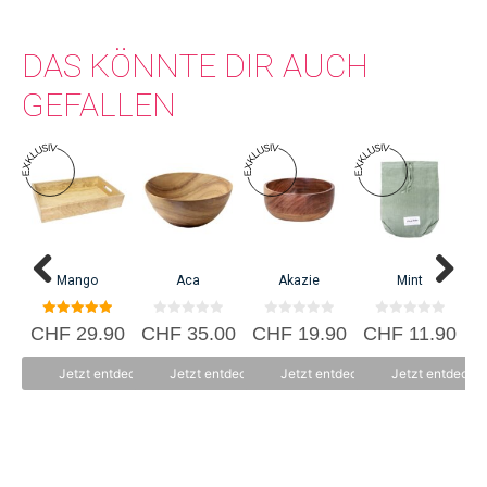
DAS KÖNNTE DIR AUCH
GEFALLEN
Mango
Aca
Akazie
Mint
5.00
0
0
0
CHF
29.90
CHF
35.00
CHF
19.90
CHF
11.90
C
von 5
v
v
v
o
o
o
n
n
n
Jetzt entdecken
Jetzt entdecken
Jetzt entdecken
Jetzt entdecke
5
5
5