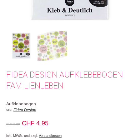
FIDEA DESIGN AUFKLEBEBOGEN
FAMILIENLEBEN
Aufklebebogen
von
Fidea Design
Ursprünglicher
Aktueller
CHF
4.95
CHF
9.90
Preis
Preis
inkl. MWSt. und zzgl.
Versandkosten