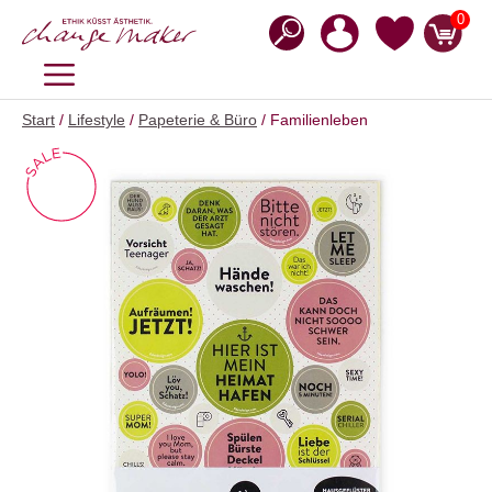
Zum
0
Inhalt
springen
MENÜ
Start
/
Lifestyle
/
Papeterie & Büro
/ Familienleben