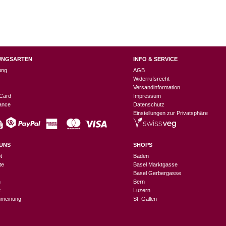
UNGSARTEN
INFO & SERVICE
ung
AGB
Widerrufsrecht
Versandinformation
Card
Impressum
nance
Datenschutz
Einstellungen zur Privatsphäre
UNS
SHOPS
t
Baden
te
Basel Marktgasse
Basel Gerbergasse
n
Bern
t
Luzern
meinung
St. Gallen