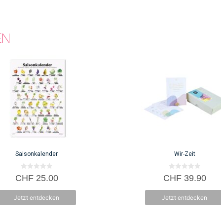
EN
Saisonkalender
Wir-Zeit
0
0
CHF
25.00
CHF
39.90
v
v
o
o
n
n
Jetzt entdecken
Jetzt entdecken
5
5