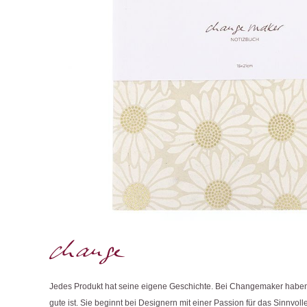
Jedes Produkt hat seine eigene Geschichte. Bei Changemaker haben 
gute ist. Sie beginnt bei Designern mit einer Passion für das Sinnvolle