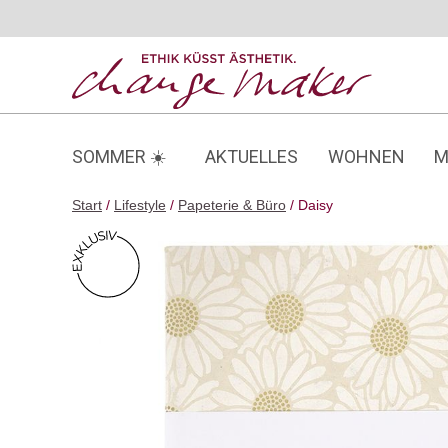
Zum
Inhalt
springen
SOMMER ☀️
AKTUELLES
WOHNEN
M
Start
/
Lifestyle
/
Papeterie & Büro
/ Daisy