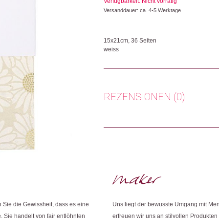
Verfügbarkeit: Nicht vorrätig
Versanddauer: ca. 4-5 Werktage
15x21cm, 36 Seiten
weiss
Dieses Notizbuch wurde in Handarbeit von G
in Nepal hergestellt. Lokta wächst in den
erneuerbare Alternative zu herkömmlichem P
arbeiten in einem kleinen Team mit eigener Pr
REZENSIONEN (0)
Handwerk und Techniken zu bewahren und d
schaffen.
Es gibt noch keine Rezensionen.
Herkunft: Schweiz
Produktion: Nepal
Artikelnummer: 104642.44
Nur angemeldete Kunden, die dieses
Kategorien:
Lifestyle
,
Notizbücher
,
Papeteri
Weitere Produkte shoppen, die diesem Cha
Sie die Gewissheit, dass es eine
Uns liegt der bewusste Umgang mit Me
. Sie handelt von fair entlöhnten
erfreuen wir uns an stilvollen Produkten