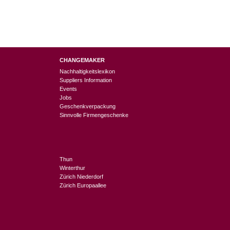
CHANGEMAKER
Nachhaltigkeitslexikon
Suppliers Information
Events
Jobs
Geschenkverpackung
Sinnvolle Firmengeschenke
Thun
Winterthur
Zürich Niederdorf
Zürich Europaallee