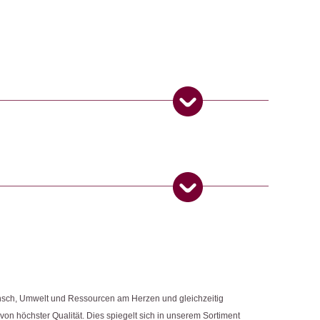
ifts Etc. gefertigt. Das Papier wird aus Fasern des Lokta-Strauches
 Höhen des Himalayas und ist eine besonders umweltfreundliche und
apier. Gifts Etc. ist ein von Frauen geführtes Unternehmen. Sie
oduktionsstätte. Das Ziel von Gifts Etc. ist es traditionelles
abei faire Arbeitsplätze und lokale Gemeinschaften in Nepal zu
 Produkt gekauft haben, dürfen eine Rezension abgeben.
e & Büro
ngemaker Kriterium entsprechen:
nsch, Umwelt und Ressourcen am Herzen und gleichzeitig
 von höchster Qualität. Dies spiegelt sich in unserem Sortiment