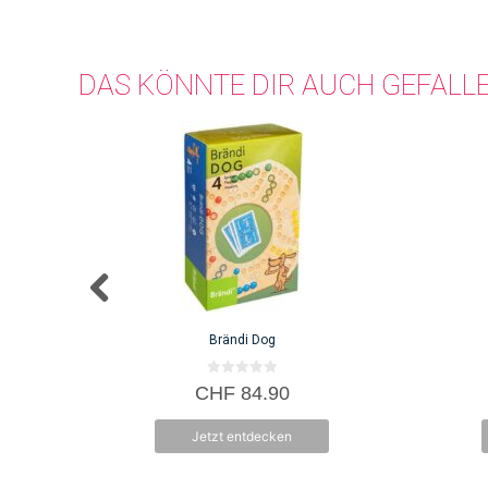
DAS KÖNNTE DIR AUCH GEFALL
Brändi Dog
0
CHF
84.90
v
o
n
Jetzt entdecken
5