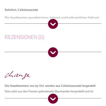
9x4x4cm, Celluloseacetat
Die Haarklammer garantiert einen sicheren und kontinuierlichen Halt und
das Design jeder Klammer ist liebevoll und einzigartig.
Herkunft: Deutschland
Produktion: China
REZENSIONEN (0)
Artikelnummer: 111474.12
Kategorien:
Mode & Accessoires
,
Schmuck
Es gibt noch keine Rezensionen.
Weitere Produkte shoppen, die diesem Changemaker Kriterium
entsprechen:
Nur angemeldete Kunden, die dieses Produkt gekauft haben,
dürfen eine Rezension abgeben.
Dieses Produkt weiterempfehlen:
Die Haarklammern von by Vivi. werden aus Celluloseacetat hergestellt.
Dies wird aus den Fasern getrockneter Baumwolle hergestellt und ist
somit 100% plastikfrei. Die Produktion findet bei einem
Partnerunternehmen in China statt. Um die fairen und sozialen