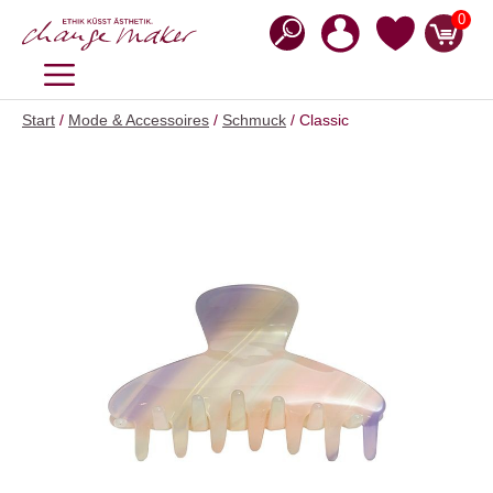
Zum
0
Inhalt
springen
MENÜ
Start
/
Mode & Accessoires
/
Schmuck
/ Classic