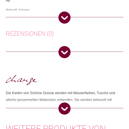
A6
Herkunft: Schweiz
Produktion: Schweiz
Artikelnummer: 106517.90
Kategorien:
Lifestyle
,
Papeterie & Büro
,
Weihnachtsgeschenke
REZENSIONEN (0)
Weitere Produkte shoppen, die diesem Changemaker Kriterium
entsprechen:
Es gibt noch keine Rezensionen.
Nur angemeldete Kunden, die dieses Produkt gekauft haben,
dürfen eine Rezension abgeben.
Dieses Produkt weiterempfehlen:
Die Karten von Schöne Grüsse werden mit Wasserfarben, Tusche und
allerlei gesammelten Materialen entworfen. Sie werden liebevoll mit
auserwählten Farbkombinationen und aus hochwertigem Material
gestaltet.
WEITERE PRODUKTE VON