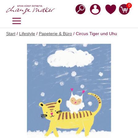
Zum
0
Inhalt
springen
MENÜ
Start
/
Lifestyle
/
Papeterie & Büro
/ Circus Tiger und Uhu