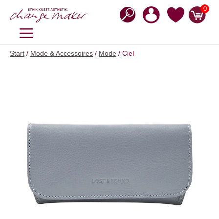
Zum
0
Inhalt
springen
MENÜ
Start
/
Mode & Accessoires
/
Mode
/ Ciel