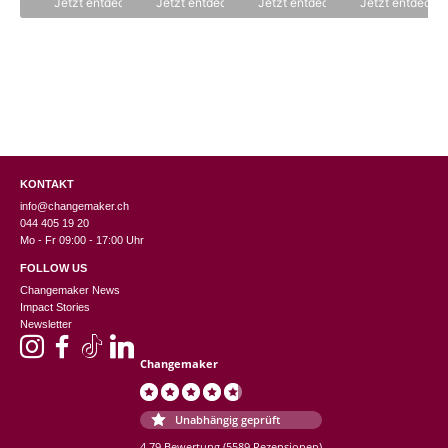
Jetzt entdecken
Jetzt entdecken
Jetzt entdecken
Jetzt entdecke
gewählt
werden
KONTAKT
info@changemaker.ch
044 405 19 20
Mo - Fr 09:00 - 17:00 Uhr
FOLLOW US
Changemaker News
Impact Stories
Newsletter
Changemaker
Unabhängig geprüft
4.79 Bewertung
(5589 Rezensionen)