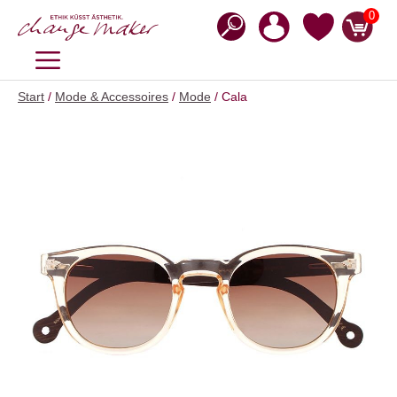
Zum
0
Inhalt
springen
MENÜ
Start
/
Mode & Accessoires
/
Mode
/ Cala