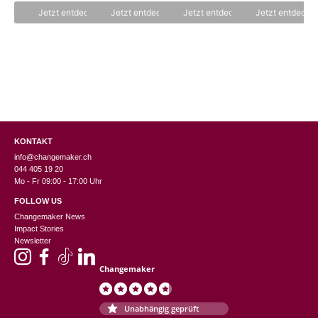
5
5
5
5
CHF 39.90
ist:
Jetzt entdecken
Jetzt entdecken
Jetzt entdecken
Jetzt entdecke
CHF 19.95.
KONTAKT
info@changemaker.ch
044 405 19 20
Mo - Fr 09:00 - 17:00 Uhr
FOLLOW US
Changemaker News
Impact Stories
Newsletter
Changemaker
Unabhängig geprüft