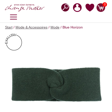
Zum
0
Inhalt
springen
MENÜ
Start
/
Mode & Accessoires
/
Mode
/ Blue Horizon