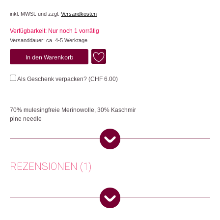
inkl. MWSt. und zzgl.
Versandkosten
Verfügbarkeit: Nur noch 1 vorrätig
Versanddauer: ca. 4-5 Werktage
Blue
In den Warenkorb
Horizon
Menge
Als Geschenk verpacken? (
CHF
6.00
)
70% mulesingfreie Merinowolle, 30% Kaschmir
pine needle
Strickkollektion made by Changemaker! Weiches Kaschmirgarn gemischt
mit hochwertiger Merinowolle. Diese geschmeidigen Strickteile werden in
Nepal in Handarbeit hergestellt. Unser Produzent Prasid Pashmina fördert
die Beschäftigung von Familien am Rande der Gesellschaft und legt dabei
REZENSIONEN (1)
besonderen Wert auf die aktive Beteiligung von Frauen, um deren
wirtschaftliche Entwicklung zu fördern. Mit dem Kauf dieser Strickkollektion
werden die Bildungs- und Entwicklungsprogramme der Arbeitenden und
deren Kinder unterstützt sowie unterprivilegierten Kindern in den Schulen
Manuela H.
(Verifizierter Käufer)
–
17.
Nepals die Möglichkeit für eine Schulausbildung gewährleistet. Pflege:
November 2025
5
von 5
Handwäsche (oder Wollwaschgang bei 30°), bügeln bei lauer Temperatur,