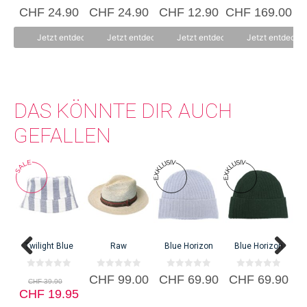
0
0
0
0
CHF
24.90
CHF
24.90
CHF
12.90
CHF
169.00
Konsumbewusstseins nach mehr Sinn und Nachhaltigkeit sowie der
v
v
v
v
o
o
o
o
Modernisierung von Fair Trade und Öko entsprechen. Wir sind
n
n
n
n
Jetzt entdecken
Jetzt entdecken
Jetzt entdecken
Jetzt entdecke
5
5
5
5
Changemaker.
DAS KÖNNTE DIR AUCH
GEFALLEN
C
Twilight Blue
Raw
Blue Horizon
Blue Horizon
0
0
0
0
Ursprünglicher
CHF
99.00
CHF
69.90
CHF
69.90
CHF
39.90
v
v
v
v
Preis
Aktueller
CHF
o
19.95
o
o
o
n
n
n
n
war:
Preis