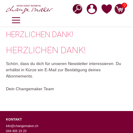
Zum
0
Inhalt
springen
MENÜ
HERZLICHEN DANK!
HERZLICHEN DANK!
Schön, dass du dich für unseren Newsletter interessieren. Du
erhältst in Kürze ein E-Mail zur Bestätigung deines
Abonnements.
Dein Changemaker Team
KONTAKT
info@changemaker.ch
044 405 19 20