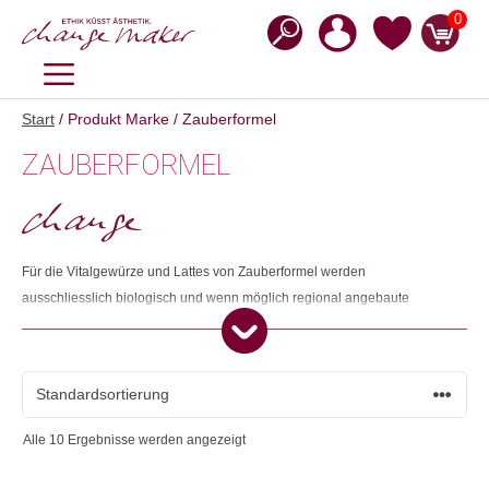
Zum
0
Inhalt
springen
MENÜ
Start
/ Produkt Marke / Zauberformel
ZAUBERFORMEL
Für die Vitalgewürze und Lattes von Zauberformel werden
ausschliesslich biologisch und wenn möglich regional angebaute
Rohstoffe verwendet. Die hohe Qualität und Kombination der Roh- und
Vitalstoffe haben bei Zauberformel höchste Priorität. Das Unternehmen
arbeitet mit der sozialen BEWO Genossenschaft in Bern sowie der
Lebenshilfe in Lörrach (DE) zusammen, um Menschen eine
Herzensaufgabe zu geben, die auf dem ersten Arbeitsmarkt nicht
Alle 10 Ergebnisse werden angezeigt
eingegliedert werden können.