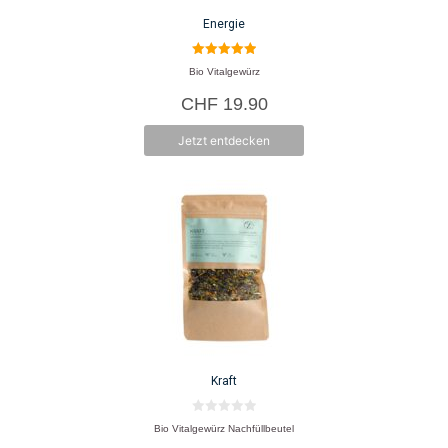
Energie
5.00
Bio Vitalgewürz
von 5
CHF
19.90
Jetzt entdecken
Kraft
0
Bio Vitalgewürz Nachfüllbeutel
v
o