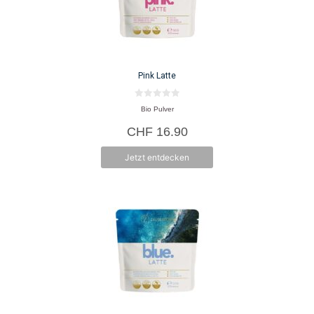
Pink Latte
0
Bio Pulver
v
o
CHF
16.90
n
5
Jetzt entdecken