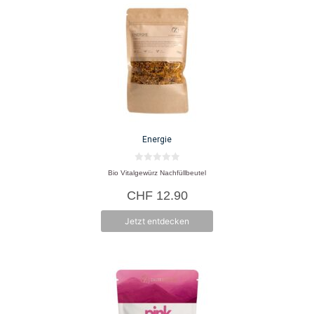
Energie
0
Bio Vitalgewürz Nachfüllbeutel
v
o
CHF
12.90
n
5
Jetzt entdecken