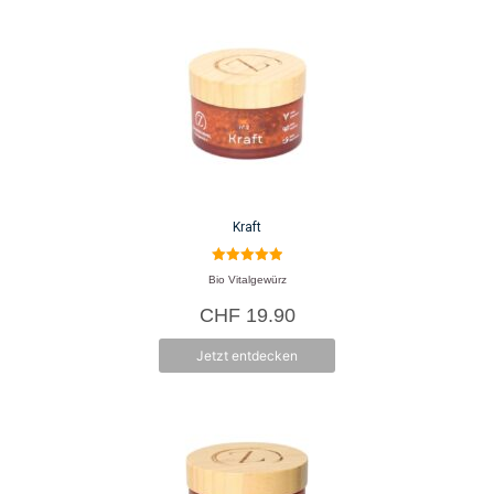
Zauberformel wurde von den drei Freunden Julia Oeschger, Marco Krumm
und Halil Caprak im Jahr 2022 in Basel gegründet. Geleitet von ihrer
Leidenschaft für gesunde Ernährung und dem Interesse an der Heilkraft
von Gewürzen, suchten sie nach qualitativ hochwertigen Zutaten und so
entstanden schlussendlich die verschiedenen Vitalgewürze und Lattes.
Das Unternehmen setzt sich für präventive Ernährung ein und möchte
Kraft
durch seine Gewürzmischungen zusätzlich die Kreativität bei der
Essenszubereitung fördern.
5.00
Bio Vitalgewürz
von 5
CHF
19.90
Herkunft: Schweiz
Jetzt entdecken
Produkte: Vitalgewürze