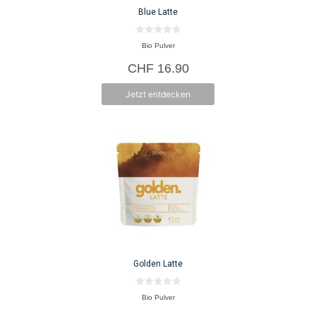
Blue Latte
0
Bio Pulver
v
o
CHF
16.90
n
5
Jetzt entdecken
Golden Latte
0
Bio Pulver
v
o