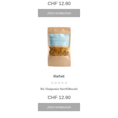
CHF
12.90
n
5
Jetzt entdecken
Klarheit
0
Bio Vitalgewürz Nachfüllbeutel
v
o
CHF
12.90
n
5
Jetzt entdecken