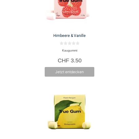
Himbeere & Vanille
0
Kaugummi
v
o
CHF
3.50
n
5
Jetzt entdecken