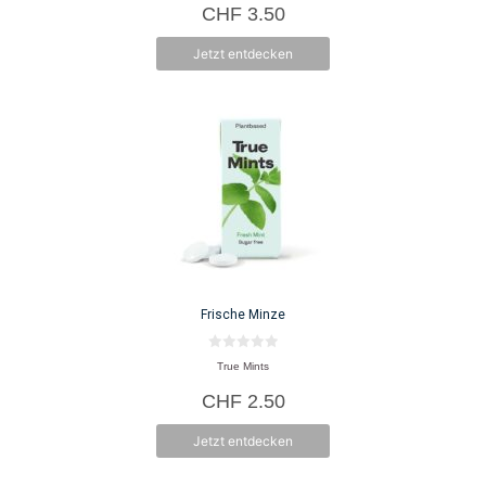
CHF
3.50
n
5
Jetzt entdecken
Frische Minze
0
True Mints
v
o
CHF
2.50
n
5
Jetzt entdecken