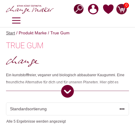
Zum
0
Inhalt
springen
MENÜ
Start
/ Produkt Marke / True Gum
TRUE GUM
Ein kunststofffreier, veganer und biologisch abbaubarer Kaugummi. Eine
freundliche Alternative für dich und für unseren Planeten. Hier gibt es
kein verstecktes Plastik. Stattdessen wird Chicle, ein Saft von
Gummibäumen, verwendet. Der Baumsaft wird von Chicleros, mit Hilfe
einer Technik geerntet, die schon seit Hunderten von Jahren praktiziert
wird. Weil das Verfahren nicht erfordert, Bäume zu fällen, ist Chicle eine
nachhaltige Ressource. Es hilft dem Wald, sich zu erhalten, während
Alle 5 Ergebnisse werden angezeigt
lokale Gesellschaften und Bauernkooperativen unterstützt werden.