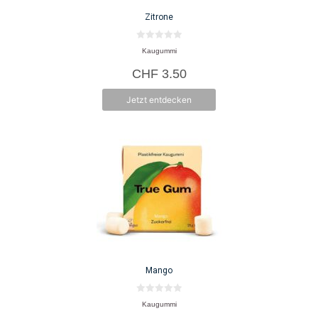
Zitrone
0
Kaugummi
v
o
CHF
3.50
n
5
Jetzt entdecken
Mango
0
Kaugummi
v
o