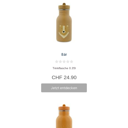
Bär
0
Trinkflasche 0.35l
v
o
CHF
24.90
n
5
Jetzt entdecken