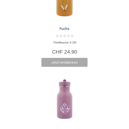
Fuchs
0
Trinkflasche 0.35l
v
o
CHF
24.90
n
5
Jetzt entdecken