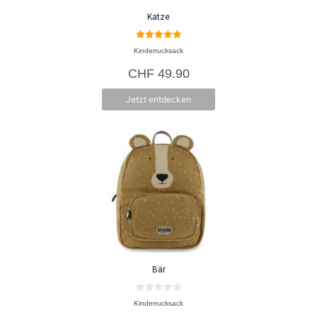
Katze
5.00
Kinderrucksack
von 5
CHF
49.90
Jetzt entdecken
Bär
0
Kinderrucksack
v
o