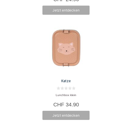
5
Jetzt entdecken
Katze
0
Lunchbox klein
v
o
CHF
34.90
n
5
Jetzt entdecken