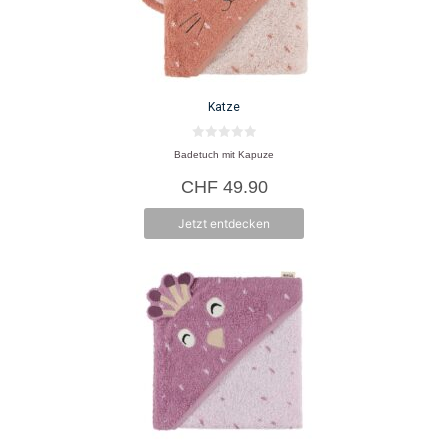
Katze
0
Badetuch mit Kapuze
v
o
CHF
49.90
n
5
Jetzt entdecken