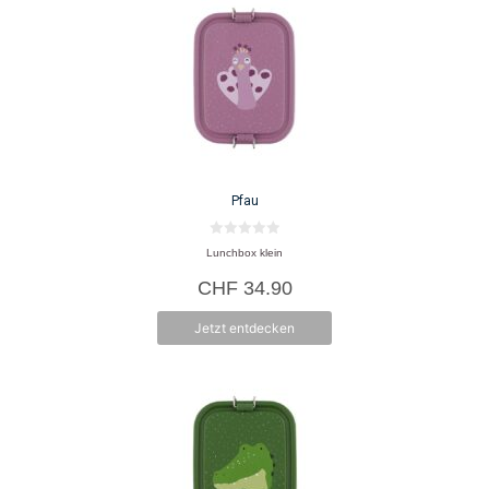
Pfau
0
Lunchbox klein
v
o
CHF
34.90
n
5
Jetzt entdecken