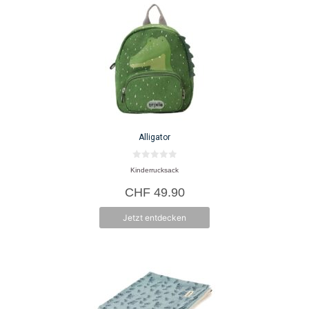
Alligator
0
Kinderrucksack
v
o
CHF
49.90
n
5
Jetzt entdecken