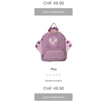
CHF
49.90
n
5
Jetzt entdecken
Pfau
0
Kinderrucksack
v
o
CHF
49.90
n
5
Jetzt entdecken