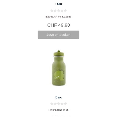
Pfau
0
Badetuch mit Kapuze
v
o
CHF
49.90
n
5
Jetzt entdecken
Dino
0
Trinkflasche 0.35l
v
o