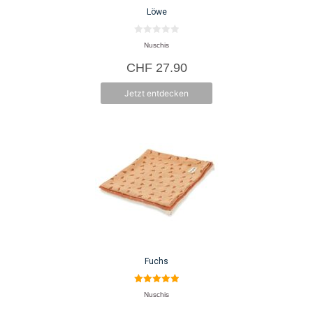
Löwe
0
Nuschis
v
o
CHF
27.90
n
5
Jetzt entdecken
Fuchs
5.00
Nuschis
von 5