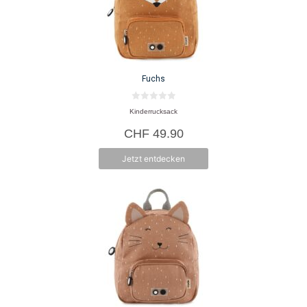
Fuchs
0
Kinderrucksack
v
o
CHF
49.90
n
5
Jetzt entdecken