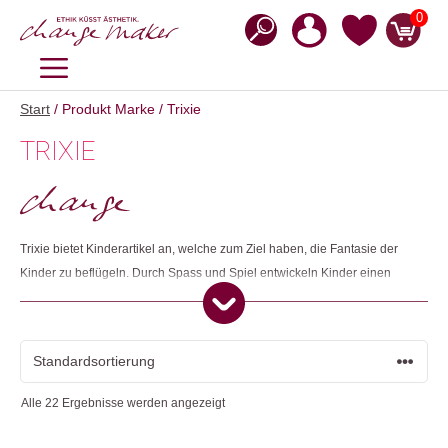
Zum
0
Inhalt
springen
MENÜ
Start
/ Produkt Marke / Trixie
TRIXIE
Trixie bietet Kinderartikel an, welche zum Ziel haben, die Fantasie der
Kinder zu beflügeln. Durch Spass und Spiel entwickeln Kinder einen
kreativen und aufgeschlossenen Blick auf die Welt. Ein Grossteil der
Produkte wird aus recycelter Baumwolle und recyceltem Polyester in
China hergestellt. Die Nuschis werden aus Bio-Baumwolle in Indien
hergestellt. Alle Materialien sind entweder GOTS- oder OEKO-TEX-
zertifiziert und die Produkte werden unter fairen Arbeitsbedingungen
Alle 22 Ergebnisse werden angezeigt
produziert.