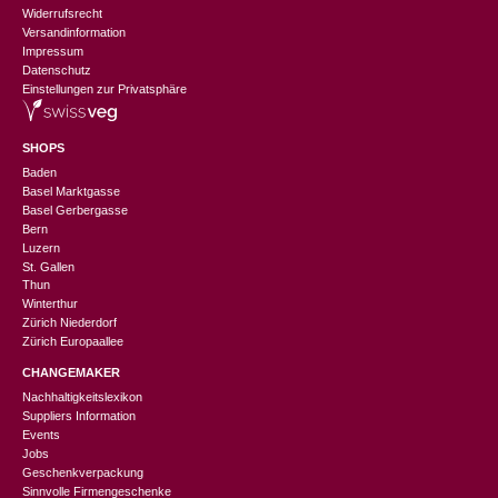
Widerrufsrecht
Versandinformation
Impressum
Datenschutz
Einstellungen zur Privatsphäre
SHOPS
Baden
Basel Marktgasse
Basel Gerbergasse
Bern
Luzern
St. Gallen
Thun
Winterthur
Zürich Niederdorf
Zürich Europaallee
CHANGEMAKER
Nachhaltigkeitslexikon
Suppliers Information
Events
Jobs
Geschenkverpackung
Sinnvolle Firmengeschenke