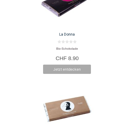
La Donna
0
Bio-Schokolade
v
o
CHF
8.90
n
5
Jetzt entdecken