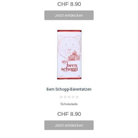
CHF
8.90
n
5
Jetzt entdecken
Bern Schoggi-Bärentatzen
0
Schokolade
v
o
CHF
8.90
n
5
Jetzt entdecken