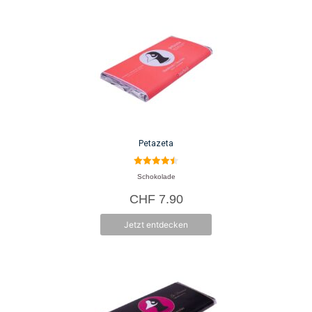
Kay Keusen, der hinter Taucherli steht, sprüht voller Energie, Ideen und
Tatendrang. Im 2015 hat er die kleine Schokoladenmanufaktur Taucherli in
einer ehemaligen Garage mitten in der Stadt Zürich übernommen. Da er zu
diesem Zeitpunkt noch keine Ahnung von Schokolade hat, studiert er alles
zum Thema und taucht so in die spannende Macher-Szene «Bean-to-Bar»
ein. Ebenfalls knüpft er auf seinen Reisen wertvolle Kontakte zu
Kakaobauern und Kakaobäuerinnen und kann so die Qualität und Fairness
Petazeta
auf der ganzen Prozesslinie sicher stellen. Heute produziert das Taucherli
die Schokolade in Adliswil.
4.50
Schokolade
von 5
CHF
7.90
Herkunft: Schweiz
Jetzt entdecken
Produkte: Schokolade