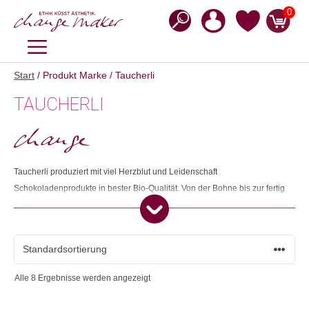
Zum
0
Inhalt
springen
MENÜ
Start
/ Produkt Marke / Taucherli
TAUCHERLI
Taucherli produziert mit viel Herzblut und Leidenschaft
Schokoladenprodukte in bester Bio-Qualität. Von der Bohne bis zur fertig
verpackten Schokoladentafel werden alle Produktionsschritte in der
Schweiz gefertigt. Fairness und Nachhaltigkeit werden bei Taucherli
gross geschrieben. Deshalb arbeitet Taucherli ausschliesslich mit
Produzierenden zusammen, welche diese beiden wichtigen Aspekte
leben und garantieren können.
Alle 8 Ergebnisse werden angezeigt