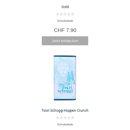
Gold
0
Schokolade
v
o
CHF
7.90
n
5
Jetzt entdecken
Tsüri Schoggi-Hüppen Crunch
0
Schokolade
v
o