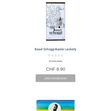
Basel Schoggi-Basler Leckerly
0
Schokolade
v
o
CHF
8.90
n
5
Jetzt entdecken