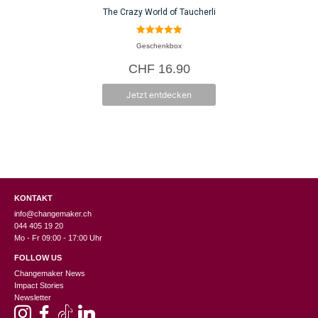
The Crazy World of Taucherli
5.00
Geschenkbox
von 5
CHF
16.90
Jetzt entdecken
KONTAKT
info@changemaker.ch
044 405 19 20
Mo - Fr 09:00 - 17:00 Uhr
FOLLOW US
Changemaker News
Impact Stories
Newsletter