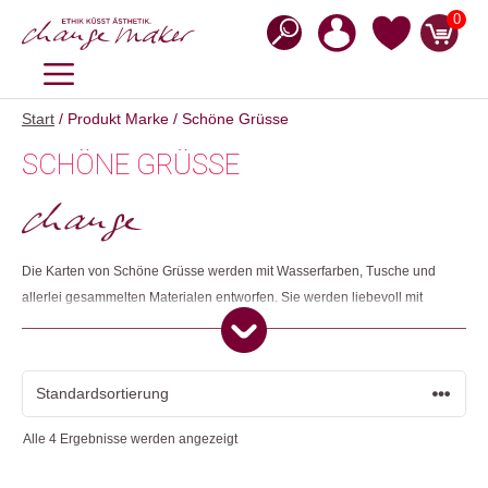
Zum
0
Inhalt
springen
MENÜ
Start
/ Produkt Marke / Schöne Grüsse
SCHÖNE GRÜSSE
Die Karten von Schöne Grüsse werden mit Wasserfarben, Tusche und
allerlei gesammelten Materialen entworfen. Sie werden liebevoll mit
auserwählten Farbkombinationen und aus hochwertigem Material
gestaltet.
Alle 4 Ergebnisse werden angezeigt
Die gelernte Grafikerin Nina Binkert gründete 2016 das Label Schöne