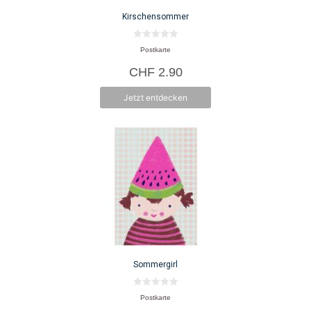
Kirschensommer
0
Postkarte
v
o
CHF
2.90
n
5
Jetzt entdecken
Sommergirl
0
Postkarte
v
o