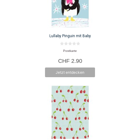
Lullaby Pinguin mit Baby
0
Postkarte
v
o
CHF
2.90
n
5
Jetzt entdecken