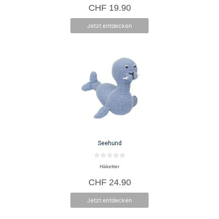
o
CHF
19.90
n
5
Jetzt entdecken
Seehund
0
Häkeltier
v
o
CHF
24.90
n
5
Jetzt entdecken