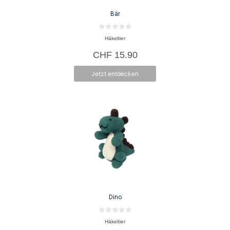
Bär
0
Häkeltier
v
o
CHF
15.90
n
5
Jetzt entdecken
Dino
0
Häkeltier
v