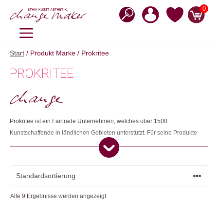
Zum
0
Inhalt
springen
MENÜ
Start
/ Produkt Marke / Prokritee
PROKRITEE
Prokritee ist ein Fairtrade Unternehmen, welches über 1500
Kunstschaffende in ländlichen Gebieten unterstützt. Für seine Produkte
verwendet das Unternehmen erneuerbare Materialien wie recycelte Sari,
Juteabfälle, Seide, handgemachtes Papier, Naturfasern und Blätter. Die
Non-Profit-Organisation steht als zertifiziertes Fairtrade Unternehmen
hinter den Werten von fairem Handel und sozialer Gerechtigkeit.
Alle 9 Ergebnisse werden angezeigt