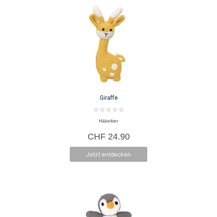
Giraffe
0
Häkeltier
v
o
CHF
24.90
n
5
Jetzt entdecken