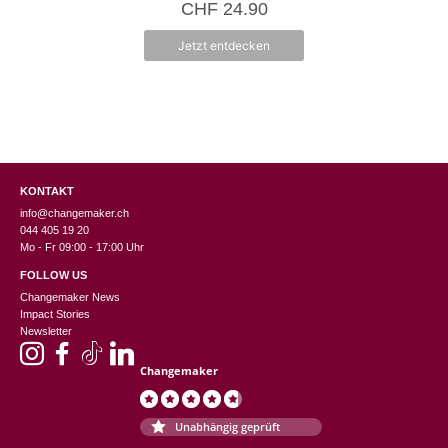
CHF
24.90
n
5
Jetzt entdecken
KONTAKT
info@changemaker.ch
044 405 19 20
Mo - Fr 09:00 - 17:00 Uhr
FOLLOW US
Changemaker News
Impact Stories
Newsletter
Changemaker
Unabhängig geprüft