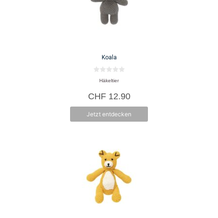
Koala
0
Häkeltier
v
o
CHF
12.90
n
5
Jetzt entdecken