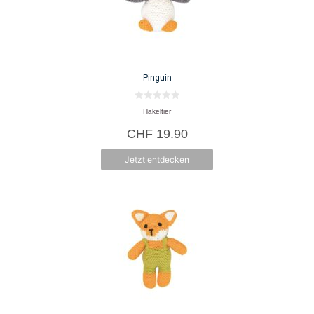
Pinguin
0
Häkeltier
v
o
CHF
19.90
n
5
Jetzt entdecken