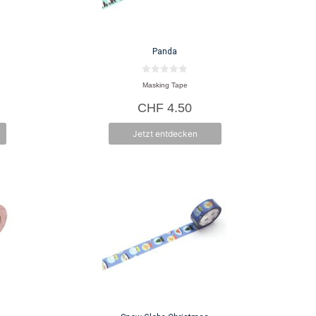
Panda
0
Masking Tape
v
o
CHF
4.50
n
5
Jetzt entdecken