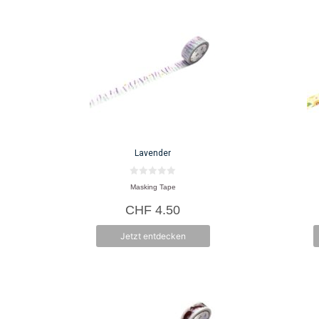
Lavender
0
Masking Tape
v
o
CHF
4.50
n
5
Jetzt entdecken