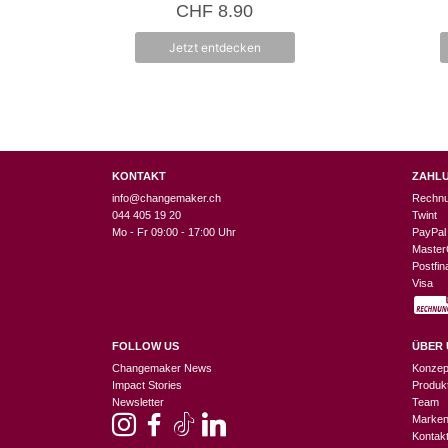
CHF
8.90
n
5
Jetzt entdecken
KONTAKT
ZAHL
info@changemaker.ch
Rechn
044 405 19 20
Twint
Mo - Fr 09:00 - 17:00 Uhr
PayPal
Master
Postfi
Visa
FOLLOW US
ÜBER 
Changemaker News
Konzep
Impact Stories
Produk
Newsletter
Team
Marke
Kontak