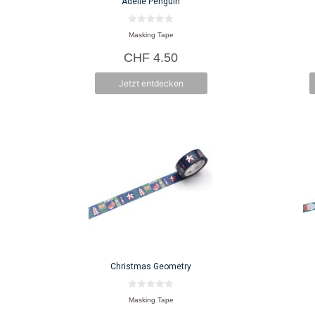
Adelie Penguin
0
Masking Tape
v
o
CHF
4.50
n
5
Jetzt entdecken
Christmas Geometry
0
Masking Tape
v
o