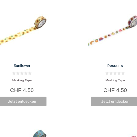
Sunflower
Desserts
0
0
Masking Tape
Masking Tape
v
v
o
o
CHF
4.50
CHF
4.50
n
n
5
5
Jetzt entdecken
Jetzt entdecken