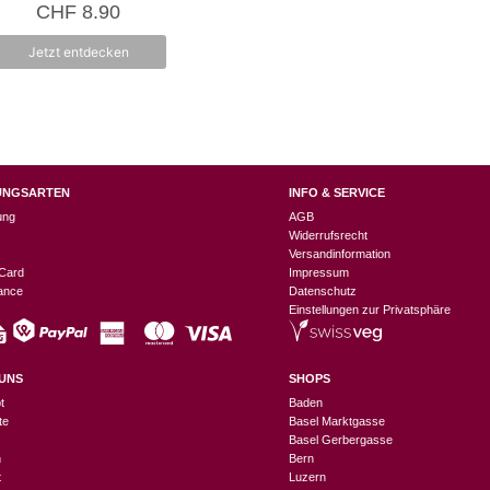
CHF
8.90
n
5
Jetzt entdecken
UNGSARTEN
INFO & SERVICE
ung
AGB
Widerrufsrecht
Versandinformation
Card
Impressum
nance
Datenschutz
Einstellungen zur Privatsphäre
UNS
SHOPS
t
Baden
te
Basel Marktgasse
Basel Gerbergasse
n
Bern
t
Luzern