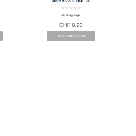
Snow Globe Christmas
0
Masking Tape
v
o
CHF
8.90
n
5
Jetzt entdecken