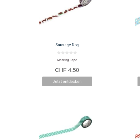
Sausage Dog
0
Masking Tape
v
o
CHF
4.50
n
5
Jetzt entdecken