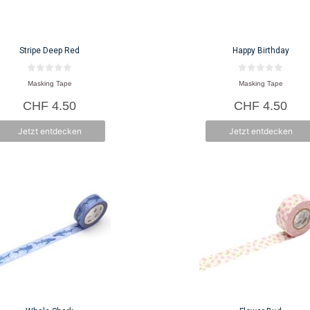
Stripe Deep Red
Happy Birthday
0
0
Masking Tape
Masking Tape
v
v
o
o
CHF
4.50
CHF
4.50
n
n
5
5
Jetzt entdecken
Jetzt entdecken