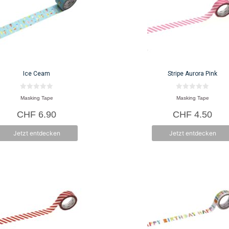
Ice Ceam
Stripe Aurora Pink
0
0
Masking Tape
Masking Tape
v
v
o
o
CHF
6.90
CHF
4.50
n
n
5
5
Jetzt entdecken
Jetzt entdecken