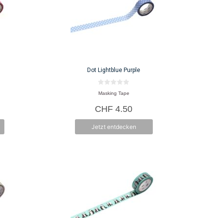
Dot Lightblue Purple
0
Masking Tape
v
o
CHF
4.50
n
5
Jetzt entdecken