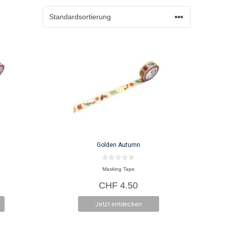
Golden Autumn
0
Masking Tape
v
o
CHF
4.50
n
5
Jetzt entdecken