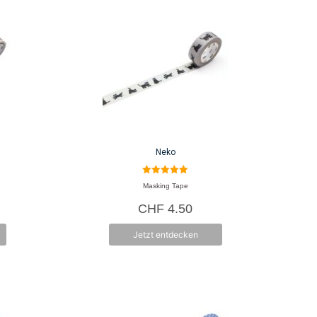
Neko
5.00
Masking Tape
von 5
CHF
4.50
Jetzt entdecken