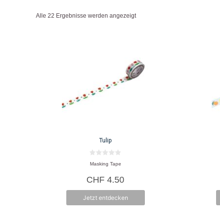
Herkunft: Schweiz, Japan
Alle 22 Ergebnisse werden angezeigt
Produkte: Kleberollen
Tulip
0
Masking Tape
v
o
CHF
4.50
n
5
Jetzt entdecken