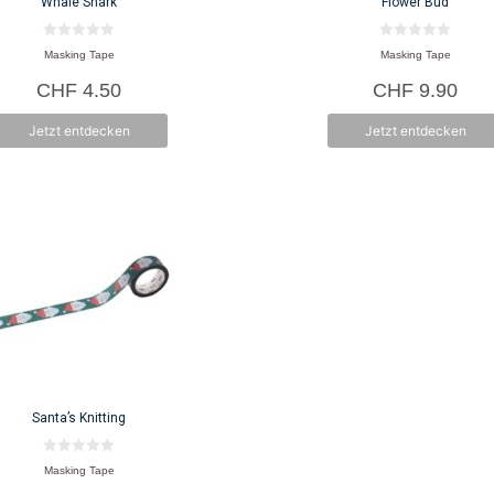
Whale Shark
Flower Bud
0
0
Masking Tape
Masking Tape
v
v
o
o
CHF
4.50
CHF
9.90
n
n
5
5
Jetzt entdecken
Jetzt entdecken
Santa’s Knitting
0
Masking Tape
v
o