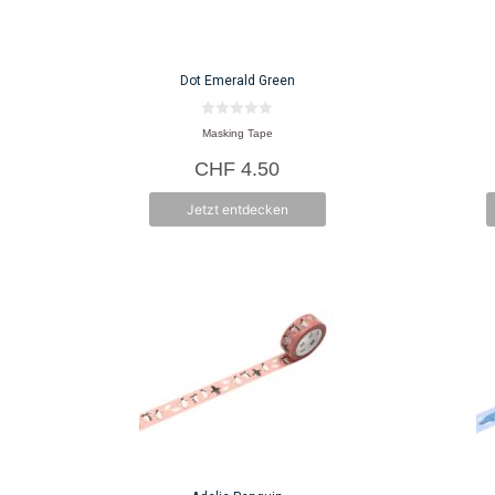
Dot Emerald Green
0
Masking Tape
v
o
CHF
4.50
n
5
Jetzt entdecken