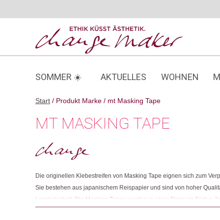
Zum
Inhalt
springen
SOMMER ☀️
AKTUELLES
WOHNEN
M
Start
/ Produkt Marke / mt Masking Tape
MT MASKING TAPE
Die originellen Klebestreifen von Masking Tape eignen sich zum Ver
Sie bestehen aus japanischem Reispapier und sind von hoher Qualit
Langlebigkeit. Die Masking Tapes werden in einer Firma im Süden Jap
gesundheitlich unbedenkliche Produkte herstellt und nach dem ISO 1400