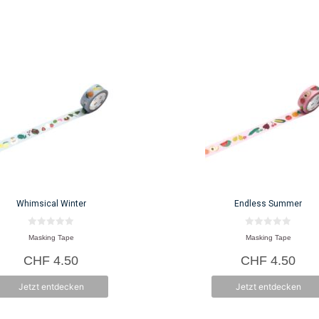
Whimsical Winter
Endless Summer
0
0
Masking Tape
Masking Tape
v
v
o
o
CHF
4.50
CHF
4.50
n
n
5
5
Jetzt entdecken
Jetzt entdecken