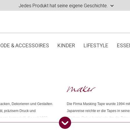
Jedes Produkt hat seine eigene Geschichte.
ODE & ACCESSOIRES
KINDER
LIFESTYLE
ESSE
packen, Dekorieren und Gestalten.
Die Firma Masking Tape wurde 1994 mit 
ät, präzisem Druck und
Japanreise reichte er die Tapes in sei
ans hergestellt, die seit 1923
Wochen. Dabei faszinierte ihn die Tats
1 zertifiziert ist.
Kleberollen bei den Menschen auslöste