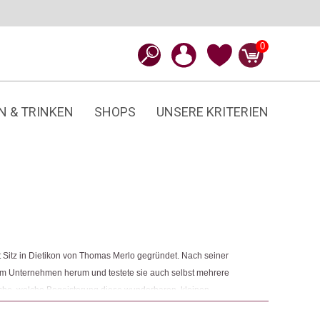
0
N & TRINKEN
SHOPS
UNSERE KRITERIEN
Sitz in Dietikon von Thomas Merlo gegründet. Nach seiner
nem Unternehmen herum und testete sie auch selbst mehrere
ache, welche Begeisterung diese wunderbaren, kleinen
n.