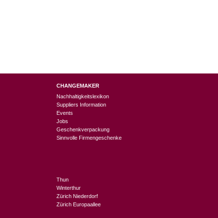
CHANGEMAKER
Nachhaltigkeitslexikon
Suppliers Information
Events
Jobs
Geschenkverpackung
Sinnvolle Firmengeschenke
Thun
Winterthur
Zürich Niederdorf
Zürich Europaallee