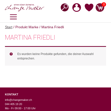
Zum
0
Inhalt
springen
MENÜ
Start
/ Produkt Marke / Martina Friedli
MARTINA FRIEDLI
Es wurden keine Produkte gefunden, die deiner Auswahl
entsprechen.
KONTAKT
info@changemaker.ch
044 405 19 20
Mo - Fr 09:00 - 17:00 Uhr