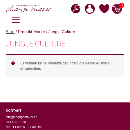
Zum
0
Inhalt
springen
MENÜ
Start
/ Produkt Marke / Jungle Culture
JUNGLE CULTURE
Es wurden keine Produkte gefunden, die deiner Auswahl
entsprechen.
KONTAKT
info@changemaker.ch
044 405 19 20
Mo - Fr 09:00 - 17:00 Uhr