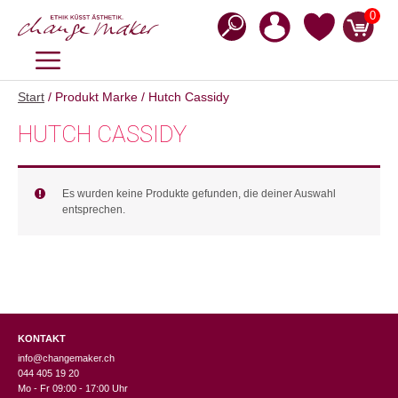
Zum
0
Inhalt
springen
MENÜ
Start
/ Produkt Marke / Hutch Cassidy
HUTCH CASSIDY
Es wurden keine Produkte gefunden, die deiner Auswahl
entsprechen.
KONTAKT
info@changemaker.ch
044 405 19 20
Mo - Fr 09:00 - 17:00 Uhr