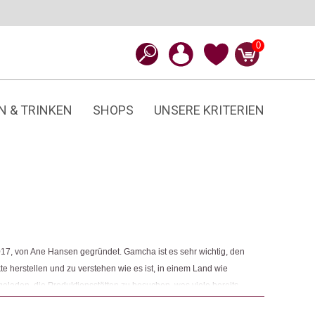
0
N & TRINKEN
SHOPS
UNSERE KRITERIEN
7, von Ane Hansen gegründet. Gamcha ist es sehr wichtig, den
e herstellen und zu verstehen wie es ist, in einem Land wie
ngeladen, die Produktionsstätten zu besuchen, was viele bereits
h und glücklich, Produkte kreieren zu können, die einem Kind