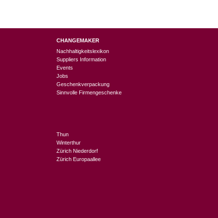
CHANGEMAKER
Nachhaltigkeitslexikon
Suppliers Information
Events
Jobs
Geschenkverpackung
Sinnvolle Firmengeschenke
Thun
Winterthur
Zürich Niederdorf
Zürich Europaallee