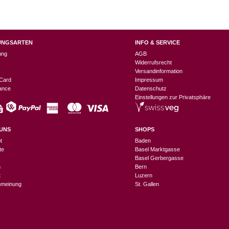
UNGSARTEN
INFO & SERVICE
ung
AGB
Widerrufsrecht
Versandinformation
Card
Impressum
nance
Datenschutz
Einstellungen zur Privatsphäre
UNS
SHOPS
t
Baden
te
Basel Marktgasse
Basel Gerbergasse
n
Bern
t
Luzern
meinung
St. Gallen