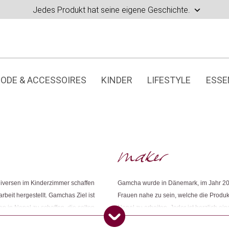
Jedes Produkt hat seine eigene Geschichte.
ODE & ACCESSOIRES
KINDER
LIFESTYLE
ESSE
niversen im Kinderzimmer schaffen
Gamcha wurde in Dänemark, im Jahr 201
eit hergestellt. Gamchas Ziel ist
Frauen nahe zu sein, welche die Produkt
en in Nepal zu schaffen, die selten
Nepal zu arbeiten. Jeder ist herzlich ei
t aus 100% Wolle, die aus
getan haben. Die Frauen sind so herzlic