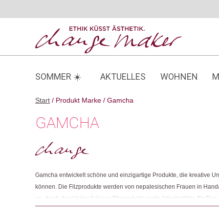
Zum
Inhalt
springen
SOMMER ☀️
AKTUELLES
WOHNEN
M
Start
/ Produkt Marke / Gamcha
GAMCHA
Gamcha entwickelt schöne und einzigartige Produkte, die kreative U
können. Die Filzprodukte werden von nepalesischen Frauen in Handarb
es, durch den Verkauf dieser Filzprodukte mehr Arbeitsplätze für Frau
die gleichen Lebensbedingungen wie Männer haben. Der Filz besteh