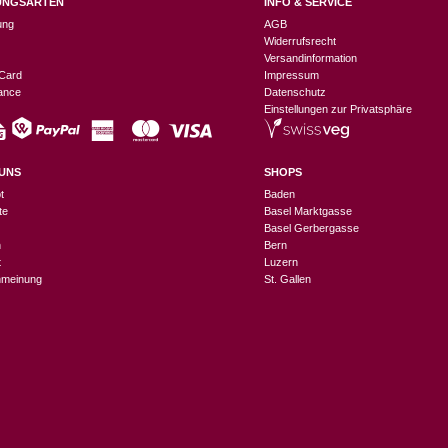
UNGSARTEN
INFO & SERVICE
ung
AGB
Widerrufsrecht
Versandinformation
Card
Impressum
nance
Datenschutz
Einstellungen zur Privatsphäre
UNS
SHOPS
t
Baden
te
Basel Marktgasse
Basel Gerbergasse
n
Bern
t
Luzern
meinung
St. Gallen