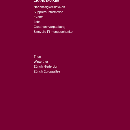
CHANGEMAKER
Nachhaltigkeitslexikon
Suppliers Information
Events
Jobs
Geschenkverpackung
Sinnvolle Firmengeschenke
Thun
Winterthur
Zürich Niederdorf
Zürich Europaallee