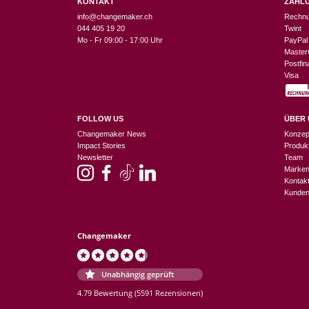
KONTAKT
ZAHL
info@changemaker.ch
Rechn
044 405 19 20
Twint
Mo - Fr 09:00 - 17:00 Uhr
PayPal
Master
Postfi
Visa
FOLLOW US
ÜBER 
Changemaker News
Konzep
Impact Stories
Produk
Newsletter
Team
Marke
Kontak
Kunden
Changemaker
Unabhängig geprüft
4.79 Bewertung
(5591 Rezensionen)