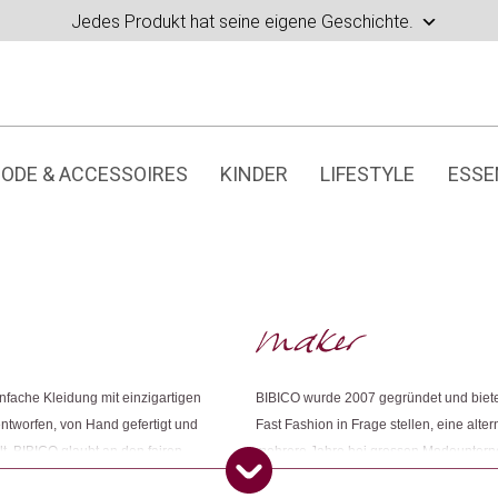
Jedes Produkt hat seine eigene Geschichte.
ODE & ACCESSOIRES
KINDER
LIFESTYLE
ESSE
nfache Kleidung mit einzigartigen
BIBICO wurde 2007 gegründet und biete
 entworfen, von Hand gefertigt und
Fast Fashion in Frage stellen, eine alt
t. BIBICO glaubt an den fairen
mehrere Jahre bei grossen Modeunterneh
Zwei der wichtigsten Lieferanten
Wegwerfkultur, zu der sich die Modeindu