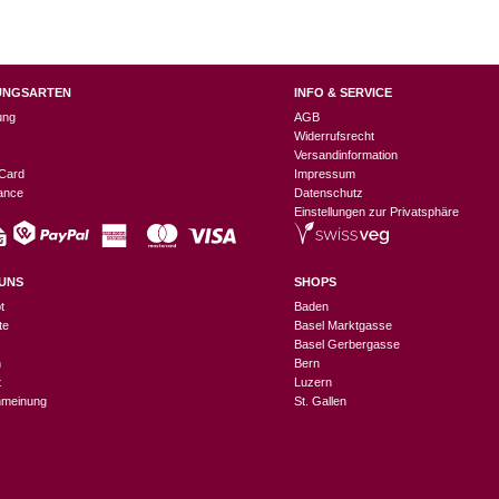
UNGSARTEN
INFO & SERVICE
ung
AGB
Widerrufsrecht
Versandinformation
Card
Impressum
nance
Datenschutz
Einstellungen zur Privatsphäre
UNS
SHOPS
t
Baden
te
Basel Marktgasse
Basel Gerbergasse
n
Bern
t
Luzern
meinung
St. Gallen