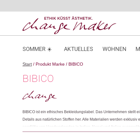
Zum
Inhalt
springen
SOMMER ☀️
AKTUELLES
WOHNEN
M
Start
/ Produkt Marke / BIBICO
BIBICO
BIBICO ist ein ethisches Bekleidungslabel. Das Unternehmen stellt ei
Details aus natürlichen Stoffen her. Alle Materialien werden exklusiv
sorgfältig von Handwerkenden in Indien, Nepal und Italien ausgewähl
Handel und pflegt langfristige Beziehungen zu all ihren Lieferanten. 