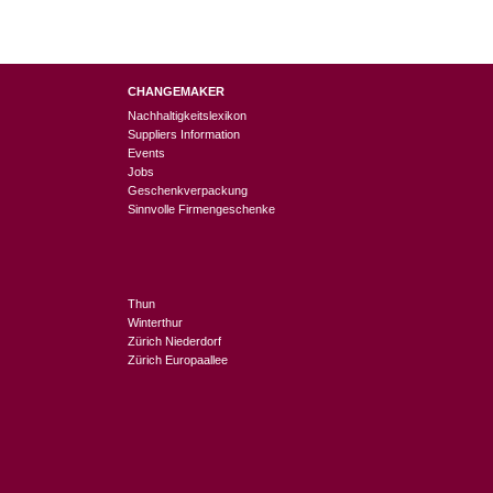
CHANGEMAKER
Nachhaltigkeitslexikon
Suppliers Information
Events
Jobs
Geschenkverpackung
Sinnvolle Firmengeschenke
Thun
Winterthur
Zürich Niederdorf
Zürich Europaallee