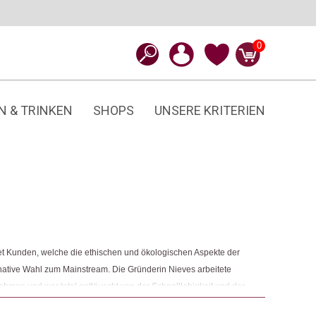
0
N & TRINKEN
SHOPS
UNSERE KRITERIEN
t Kunden, welche die ethischen und ökologischen Aspekte der
ernative Wahl zum Mainstream. Die Gründerin Nieves arbeitete
men und war total enttäuscht von der Schnelllebigkeit und der
strie entwickelt hatte. Damals beschloss sie, BIBICO zu gründen