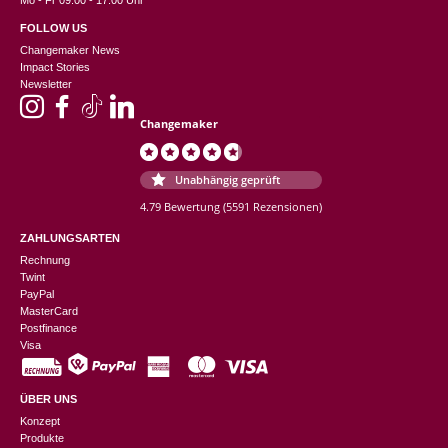
Mo - Fr 09:00 - 17:00 Uhr
FOLLOW US
Changemaker News
Impact Stories
Newsletter
Changemaker
Unabhängig geprüft
4.79 Bewertung
(5591 Rezensionen)
ZAHLUNGSARTEN
Rechnung
Twint
PayPal
MasterCard
Postfinance
Visa
ÜBER UNS
Konzept
Produkte