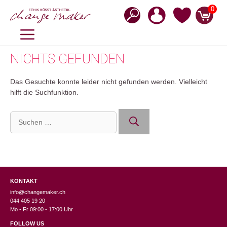
Zum
0
Inhalt
springen
MENÜ
NICHTS GEFUNDEN
Das Gesuchte konnte leider nicht gefunden werden. Vielleicht
hilft die Suchfunktion.
Suchen
nach:
KONTAKT
info@changemaker.ch
044 405 19 20
Mo - Fr 09:00 - 17:00 Uhr
FOLLOW US