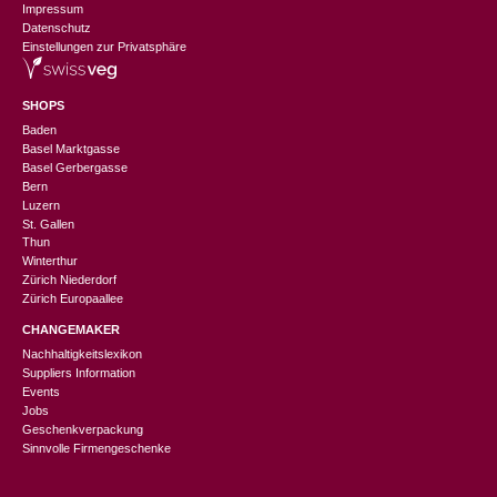
Impressum
Datenschutz
Einstellungen zur Privatsphäre
SHOPS
Baden
Basel Marktgasse
Basel Gerbergasse
Bern
Luzern
St. Gallen
Thun
Winterthur
Zürich Niederdorf
Zürich Europaallee
CHANGEMAKER
Nachhaltigkeitslexikon
Suppliers Information
Events
Jobs
Geschenkverpackung
Sinnvolle Firmengeschenke