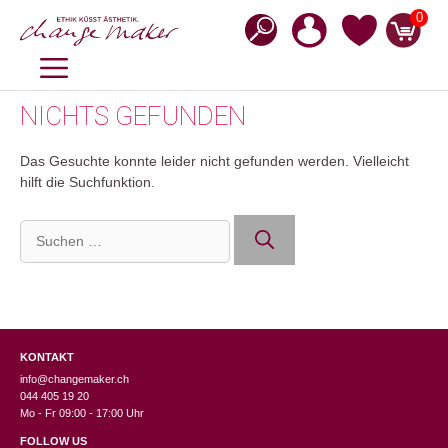
Zum
0
Inhalt
springen
MENÜ
NICHTS GEFUNDEN
Das Gesuchte konnte leider nicht gefunden werden. Vielleicht
hilft die Suchfunktion.
Suchen
nach:
KONTAKT
info@changemaker.ch
044 405 19 20
Mo - Fr 09:00 - 17:00 Uhr
FOLLOW US