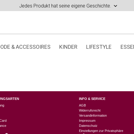
Jedes Produkt hat seine eigene Geschichte.
ODE & ACCESSOIRES
KINDER
LIFESTYLE
ESSE
UNGSARTEN
INFO & SERVICE
ung
AGB
Widerrufsrecht
Versandinformation
Card
Impressum
nance
Datenschutz
Einstellungen zur Privatsphäre