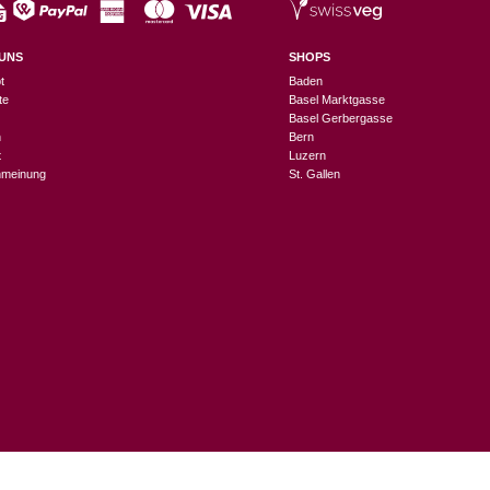
UNS
SHOPS
t
Baden
te
Basel Marktgasse
Basel Gerbergasse
n
Bern
t
Luzern
meinung
St. Gallen