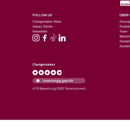
FOLLOW US
ÜBER 
Changemaker News
Konzep
Impact Stories
Produk
Newsletter
Team
Marke
Kontak
Kunden
Changemaker
Unabhängig geprüft
4.79 Bewertung
(5587 Rezensionen)