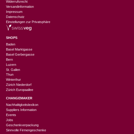
Widerrufsrecht
Versandinformation
Impressum
Datenschutz
Einstellungen zur Privatsphäre
SHOPS
Baden
Basel Marktgasse
Basel Gerbergasse
Bern
Luzern
St. Gallen
Thun
Winterthur
Zürich Niederdorf
Zürich Europaallee
CHANGEMAKER
Nachhaltigkeitslexikon
Suppliers Information
Events
Jobs
Geschenkverpackung
Sinnvolle Firmengeschenke