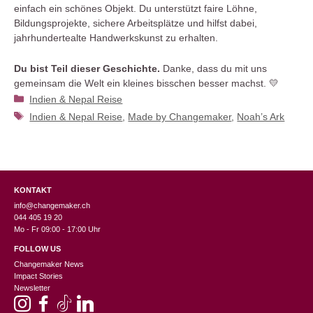
einfach ein schönes Objekt. Du unterstützt faire Löhne,
Bildungsprojekte, sichere Arbeitsplätze und hilfst dabei,
jahrhundertealte Handwerkskunst zu erhalten.
Du bist Teil dieser Geschichte.
Danke, dass du mit uns
gemeinsam die Welt ein kleines bisschen besser machst. 💛
Kategorien
Indien & Nepal Reise
Schlagwörter
Indien & Nepal Reise
,
Made by Changemaker
,
Noah’s Ark
KONTAKT
info@changemaker.ch
044 405 19 20
Mo - Fr 09:00 - 17:00 Uhr
FOLLOW US
Changemaker News
Impact Stories
Newsletter