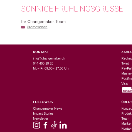
SONNIGE FRÜHLINGSGRÜSSE
Ihr Changemaker-Team
Kategorien
Promotionen
KONTAKT
ZAHL
info@changemaker.ch
Rechn
044 405 19 20
Twint
Mo - Fr 09:00 - 17:00 Uhr
PayPal
Master
Postfi
Visa
FOLLOW US
ÜBER 
Changemaker News
Konzep
Impact Stories
Produk
Newsletter
Team
Marke
Kontak