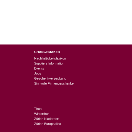
CHANGEMAKER
Nachhaltigkeitslexikon
Suppliers Information
Events
Jobs
Geschenkverpackung
Sinnvolle Firmengeschenke
Thun
Winterthur
Zürich Niederdorf
Zürich Europaallee