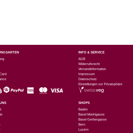
UNGSARTEN
INFO & SERVICE
ung
AGB
Widerrufsrecht
Versandinformation
Card
Impressum
nance
Datenschutz
Einstellungen zur Privatsphäre
UNS
SHOPS
t
Baden
te
Basel Marktgasse
Basel Gerbergasse
n
Bern
t
Luzern