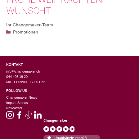
WÜNSCHT
Ihr Changemaker-Team
Kategorien
Promotionen
KONTAKT
info@changemaker.ch
044 405 19 20
Mo - Fr 09:00 - 17:00 Uhr
FOLLOW US
Changemaker News
Impact Stories
Newsletter
Changemaker
Unabhängig geprüft