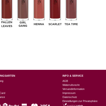
UNGSARTEN
INFO & SERVICE
ung
AGB
Widerrufsrecht
Versandinformation
Card
Impressum
nance
Datenschutz
Einstellungen zur Privatsphäre