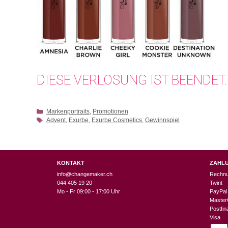
DIESE VERLOSUNG IST BEENDET.
Kategorien
Markenportraits
,
Promotionen
Schlagwörter
Advent
,
Exurbe
,
Exurbe Cosmetics
,
Gewinnspiel
KONTAKT
ZAHL
info@changemaker.ch
Rechn
044 405 19 20
Twint
Mo - Fr 09:00 - 17:00 Uhr
PayPal
Master
Postfi
Visa