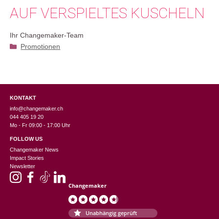
AUF VERSPIELTES KUSCHELN
Ihr Changemaker-Team
Kategorien
Promotionen
KONTAKT
info@changemaker.ch
044 405 19 20
Mo - Fr 09:00 - 17:00 Uhr
FOLLOW US
Changemaker News
Impact Stories
Newsletter
Changemaker
Unabhängig geprüft